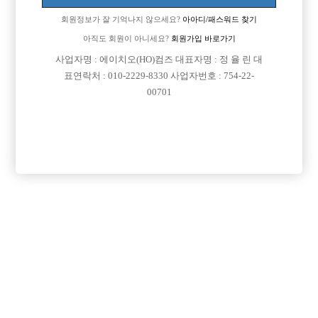
이동 됨]
회원정보가 잘 기억나지 않으세요?
아아디/패스워드 찾기
아직도 회원이 아니세요?
회원가입 바로가기
사업자명 : 에이치오(HO)컴즈 대표자명 : 정 율 린 대
표연락처 : 010-2229-8330 사업자번호 : 754-22-
00701
댓글 목록
회원가입 이후 댓글 등록이 가능합니다
익명 작성일
15-07-10 18:44
스타일만 잘꾸미시면 충분하시겟네요ㅎ
익명 작성일
15-07-10 18:58
감사합니다