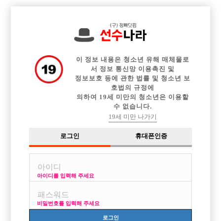

전체 구인정보
중빠 구인정보
아빠방 구인정보
웨이터 구인정보
이력서등록
이력서정보
광고안내
커뮤니티
이 정보 내용은 청소년 유해 매체물로
서 정보 통신망 이용촉진 및
정보보호 등에 관한 법률 및 청소년 보
호법의 규정에
의하여 19세 미만의 청소년은 이용할
수 없습니다.
초보입니다...
19세 미만 나가기
작성자
익명
15-07-10 18:34
조회
2,696회
댓글
2건
로그인
휴대폰인증
목록
아이디를 입력해 주세요
31살 173.65 잘놀지는못하는데 그래도 할수있을까요?
외모는그냥 평범..
비밀번호를 입력해 주세요
[이 게시물은 선수나라님에 의해 2017-08-04 04:13:09 큐엔에이임시에서
로그인