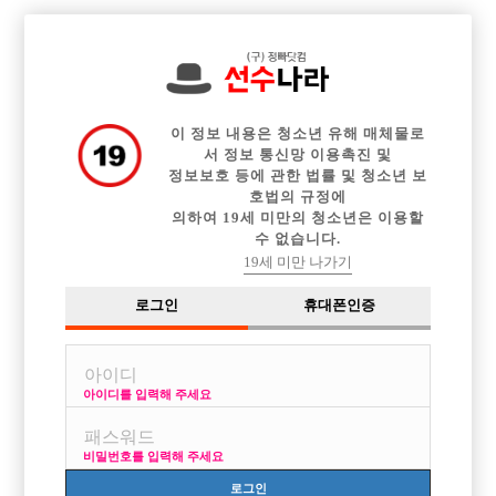

전체 구인정보
중빠 구인정보
아빠방 구인정보
웨이터 구인정보
이력서등록
이력서정보
광고안내
커뮤니티
이 정보 내용은 청소년 유해 매체물로
서 정보 통신망 이용촉진 및
정보보호 등에 관한 법률 및 청소년 보
호법의 규정에
의하여 19세 미만의 청소년은 이용할
수 없습니다.
노래방도우미 랑 호빠에 차이는먼가요?
19세 미만 나가기
작성자
익명
15-07-04 18:22
조회
4,544회
댓글
2건
로그인
휴대폰인증
목록
아이디를 입력해 주세요
무슨차이인지 모르겟는데..
저는도우미를 해보고싶은데.어디 없을까요
비밀번호를 입력해 주세요
[이 게시물은 선수나라님에 의해 2017-08-04 04:13:09 큐엔에이임시에서
로그인