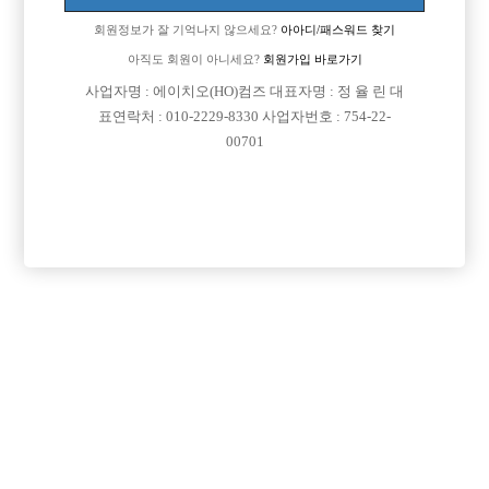
이동 됨]
회원정보가 잘 기억나지 않으세요?
아아디/패스워드 찾기
아직도 회원이 아니세요?
회원가입 바로가기
사업자명 : 에이치오(HO)컴즈 대표자명 : 정 율 린 대
표연락처 : 010-2229-8330 사업자번호 : 754-22-
00701
댓글 목록
회원가입 이후 댓글 등록이 가능합니다
익명 작성일
15-07-05 00:52
노래방 도우미는 차타고 이동하면서 여기저기 콜들어온노래방에
서 여성접대하고요. 호빠는 가게에서 이동없이 오는손님받는거고
요. 호빠도 콜받는데는 차타고 이동하는걸로 알아요.
익명 작성일
15-07-06 11:49
요즘에 가게랑 콜이랑 겸해서 하는곳들도 많이 있어서 차이를 못느