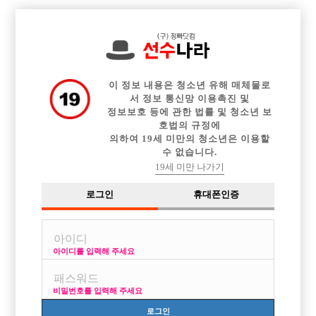

전체 구인정보
중빠 구인정보
아빠방 구인정보
웨이터 구인정보
이력서등록
이력서정보
광고안내
커뮤니티
이 정보 내용은 청소년 유해 매체물로
서 정보 통신망 이용촉진 및
정보보호 등에 관한 법률 및 청소년 보
호법의 규정에
의하여 19세 미만의 청소년은 이용할
수 없습니다.
호빠 일을 하고 싶습니다
19세 미만 나가기
작성자
익명
15-06-23 18:59
조회
4,467회
댓글
3건
로그인
휴대폰인증
목록
아이디를 입력해 주세요
안녕하세요 부산에 사는 21살 남자입니다..
가슴이 너무 답답해 인터넷을 뒤적거리던중 이 사이트를 발견하게 됬네요
비밀번호를 입력해 주세요
....
저는 대학교를 다니며 아르바이트를 하다가 등록금을 마련하지 못해 학교
로그인