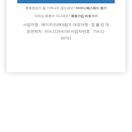
를 그만두었습니다.
회원정보가 잘 기억나지 않으세요?
아아디/패스워드 찾기
공부를 잘하는것도 아니고, 아르바이트를 하며 학교를 다니다보니 공부할
시간도 없었다면 핑계일까요..
아직도 회원이 아니세요?
회원가입 바로가기
혼자 자취를 하다보니 월세며 관리비며 핸드폰비며 매달 나가는 돈만 수십
사업자명 : 에이치오(HO)컴즈 대표자명 : 정 율 린 대
만원에...
표연락처 : 010-2229-8330 사업자번호 : 754-22-
2천만원이 넘는 빚을 떠안고 있자니 살아갈 힘이 나질 않습니다...
00701
아르바이트로 돈을 벌려고 벌어보아도 통장 잔고는 항상 바닥이고...
그래서 찾게 된게 호빠 일입니다.
과연 내가 할수있을까? 이 일로 돈을 벌어 빚을 갚을 수 있을까?
하는 생각만 머리속에 수없이 맴돌지만 지푸라기라도 잡는 심정으로
이 글을 적게 되었습니다.
키가 크지도 않고. 잘생기지도 않습니다.
하지만 무슨일이든 열심히 하려는 의지와, 일에 대한 책임감, 성실함만큼
은
자부할 수 있습니다.
먹고 살려면 돈을 벌어야하는 상황이고, 아르바이트를 해서는 도저히 답이
안나오기에
이쪽 일을 할 수 밖에 없는 상황이라 더욱 간절해 지는거 같습니다.
술 좋아하고 잘마십니다. 악착같이 살아보고 싶은데
세상은 너무 잔인하고 무서운것 같습니다.
무슨일이든지 열심히 해보고 싶습니다.