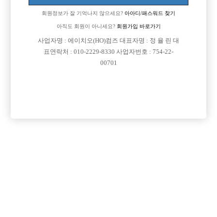
이동 됨]
회원정보가 잘 기억나지 않으세요?
아아디/패스워드 찾기
아직도 회원이 아니세요?
회원가입 바로가기
사업자명 : 에이치오(HO)컴즈 대표자명 : 정 율 린 대
표연락처 : 010-2229-8330 사업자번호 : 754-22-
00701
댓글 목록
회원가입 이후 댓글 등록이 가능합니다
익명 작성일
15-06-19 06:34
강남
익명 작성일
15-06-22 20:44
안산은 정빠가없어용 강남에 두군데있답니다 불러쥬세요 카톡 nic
e0618