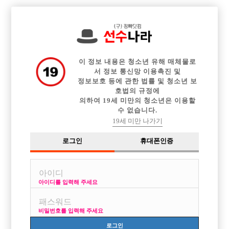

전체 구인정보
중빠 구인정보
아빠방 구인정보
웨이터 구인정보
이력서등록
이력서정보
광고안내
커뮤니티
이 정보 내용은 청소년 유해 매체물로
서 정보 통신망 이용촉진 및
정보보호 등에 관한 법률 및 청소년 보
호법의 규정에
의하여 19세 미만의 청소년은 이용할
수 없습니다.
21살 안산사는 여자애긴대옄ㅋㅋ
19세 미만 나가기
작성자
익명
15-06-18 23:56
조회
2,810회
댓글
3건
로그인
휴대폰인증
목록
아이디를 입력해 주세요
선수 어떻게불러야되요ㅜ누구한테어디서 하..ㅋㅋㅋㅋ
이왕이면 존잘쓰로 정빠는없나여
비밀번호를 입력해 주세요
[이 게시물은 선수나라님에 의해 2017-08-04 04:13:09 큐엔에이임시에서
로그인