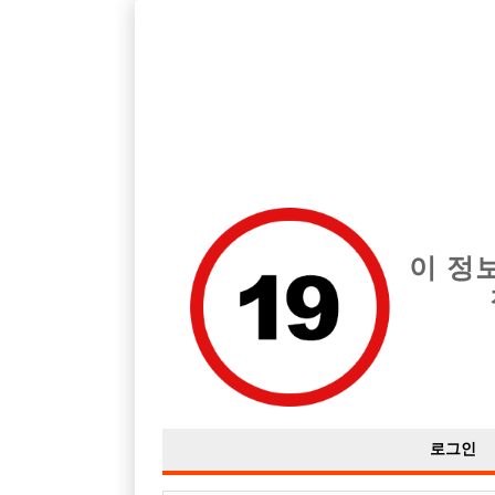
호스트바 전문 구인구직 사이트 선수나라 커뮤니티에서 다양
전체 구인정보
중빠 구인
아빠방 구
이 정
DJㅃ는 모하는곳이에요?
작성자
익명
15-06-17 20:01
조회
2,784회
댓글
로그인