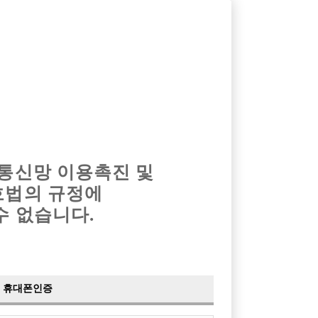
옴므알바
밤알바
회원가입
로그인
광고안내
이력서등록
마이페이지
 통신망 이용촉진 및
호법의 규정에
수 없습니다.
휴대폰인증