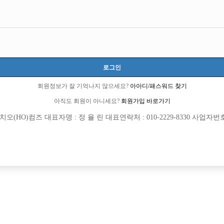
9 큐엔에이임시에서 이동 됨]
로그인
회원정보가 잘 기억나지 않으세요?
아아디/패스워드 찾기
아직도 회원이 아니세요?
회원가입 바로가기
(HO)컴즈 대표자명 : 정 율 린 대표연락처 : 010-2229-8330 사업자번호 : 
회원가입 이후 댓글 등록이 가능합니다
했는데 요즘엔 그냥 호빠아니면 여성전용클럽으로 통일한거 같은데여~~