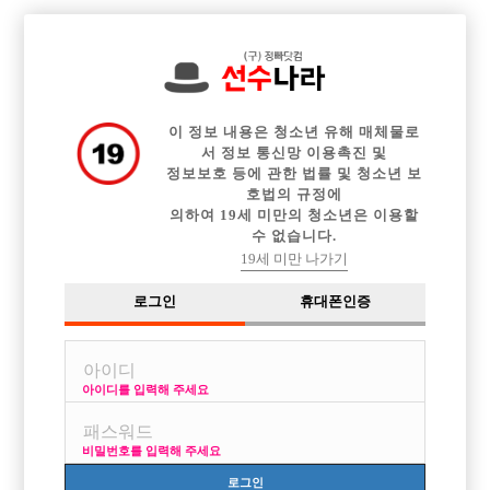

전체 구인정보
중빠 구인정보
아빠방 구인정보
웨이터 구인정보
이력서등록
이력서정보
광고안내
커뮤니티
이 정보 내용은 청소년 유해 매체물로
서 정보 통신망 이용촉진 및
정보보호 등에 관한 법률 및 청소년 보
호법의 규정에
의하여 19세 미만의 청소년은 이용할
수 없습니다.
메르스괜찮은가요??
19세 미만 나가기
작성자
익명
15-06-16 19:24
조회
2,647회
댓글
1건
로그인
휴대폰인증
목록
아이디를 입력해 주세요
요즘 메르스때문에 난리던데 손님없지 않을까요?? 저번주에 클럽갔었는
데 거기는 많이 있더라구요ㅎ
비밀번호를 입력해 주세요
면접때문에 전화는 해봣는데 가게에서는 메르스하고 상관없이 손님많이
있다고 하던데....
로그인