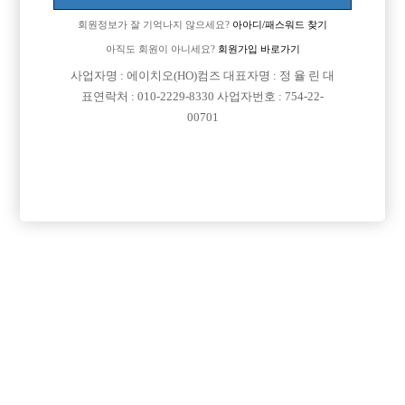
일시작할지 고민중 이에요ㅠ
회원정보가 잘 기억나지 않으세요?
아아디/패스워드 찾기
[이 게시물은 선수나라님에 의해 2017-08-04 04:13:09 큐엔에이임시에서
아직도 회원이 아니세요?
회원가입 바로가기
이동 됨]
사업자명 : 에이치오(HO)컴즈 대표자명 : 정 율 린 대
표연락처 : 010-2229-8330 사업자번호 : 754-22-
00701
댓글 목록
회원가입 이후 댓글 등록이 가능합니다
익명 작성일
15-06-16 19:25
호빠오는 여자애들이 메르스 신경이나 쓰겠어요?? 제정신이 아닌
데ㅋㅋㅋㅋㅋㅋㅋ
목록