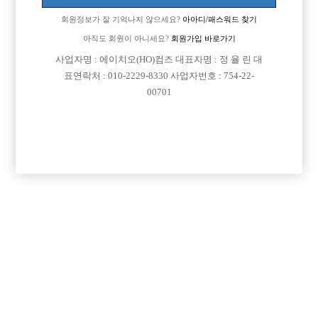
걱정되는게 제가 노래를 완전못하는데
회원정보가 잘 기억나지 않으세요?
아아디/패스워드 찾기
그래도 일할수있나요?
아직도 회원이 아니세요?
회원가입 바로가기
사업자명 : 에이치오(HO)컴즈 대표자명 : 정 율 린 대
[이 게시물은 선수나라님에 의해 2017-08-04 04:13:09 큐엔에이임시에서
표연락처 : 010-2229-8330 사업자번호 : 754-22-
이동 됨]
00701
댓글 목록
회원가입 이후 댓글 등록이 가능합니다
익명 작성일
15-06-11 10:49
대쉬받을정도 외모시면 잘생겼네여ㅎ 비쥬얼 좋으면 노래못불러
도 상관없어여~~
목록