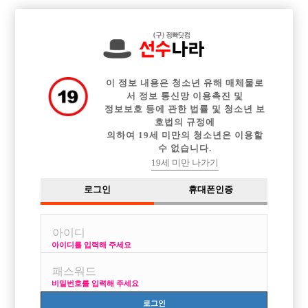

전체 구인정보
중빠 구인정보
아빠방 구인정보
웨이터 구인정보
이력서등록
이력서정보
광고안내
커뮤니티
이 정보 내용은 청소년 유해 매체물로
서 정보 통신망 이용촉진 및
정보보호 등에 관한 법률 및 청소년 보
호법의 규정에
의하여 19세 미만의 청소년은 이용할
수 없습니다.
일해보려고 하는데 궁금하게있어서요
19세 미만 나가기
작성자
익명
15-06-11 00:06
조회
2,799회
댓글
1건
로그인
휴대폰인증
목록
아이디를 입력해 주세요
나이는31살이고 키는176정도 됩니다
비밀번호를 입력해 주세요
외모는 간혹 대신받으니까 그렇게 못난편은 아닌데요
로그인