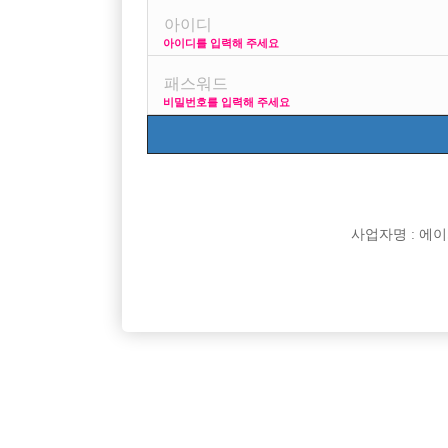
아이디를 입력해 주세요
글제목대로 완전생초짜인대요 아는사람도없고
화성이란외진곳에서 살다보니 아는것도 없네요
비밀번호를 입력해 주세요
한번 꼭해보고 싶은대 먼가 방법없을가요?
[이 게시물은 선수나라님에 의해 2017-08-04 04:13:0
사업자명 : 에이치오
댓글 목록
익명 작성일
15-05-13 22:47
나이가 어찌되세요?