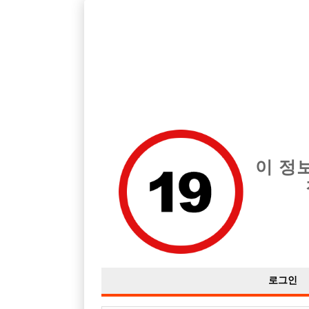
호스트바 전문 구인구직 사이트 선수나라 커뮤니티에서 다양
전체 구인정보
중빠 구인
아빠방 구
이 정
완전생초짜인대요 일할수있을까요?
작성자
익명
15-05-13 22:39
조회
3,032회
댓글
로그인