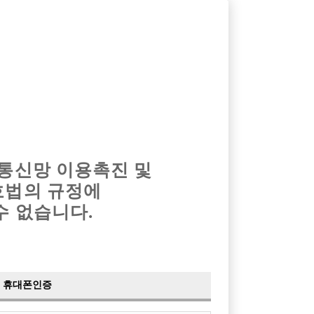
옴므알바
밤알바
회원가입
로그인
광고안내
이력서등록
마이페이지
 통신망 이용촉진 및
호법의 규정에
수 없습니다.
휴대폰인증