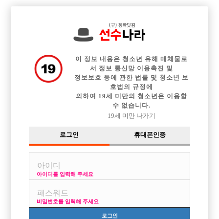

전체 구인정보
중빠 구인정보
아빠방 구인정보
웨이터 구인정보
이력서등록
이력서정보
광고안내
커뮤니티
이 정보 내용은 청소년 유해 매체물로
서 정보 통신망 이용촉진 및
정보보호 등에 관한 법률 및 청소년 보
호법의 규정에
의하여 19세 미만의 청소년은 이용할
수 없습니다.
강남 정빠 어디로들어가는게 나을까요
19세 미만 나가기
작성자
익명
15-04-07 14:29
조회
3,982회
댓글
5건
로그인
휴대폰인증
목록
아이디를 입력해 주세요
ㅅㅇㅂ 나 ㅂㅈㅁ 생각하고있는데
돈을 더많이 벌수있는곳으로가고싶네요
비밀번호를 입력해 주세요
187/75 얼굴은 이민기닮았다고많이들어요
로그인