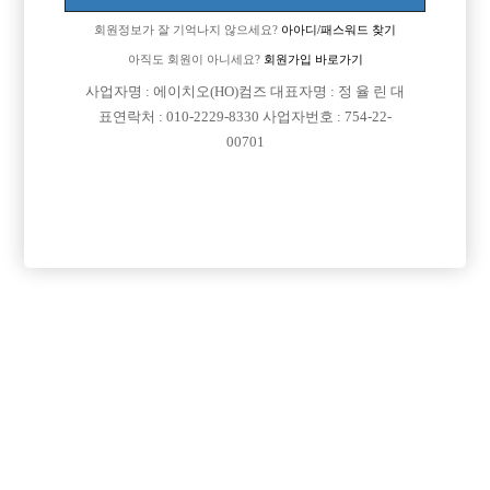
ㅅㅇㅂ 나 ㅂㅈㅁ 말고라도 추천해주실곳있으면 추천해주세요
회원정보가 잘 기억나지 않으세요?
아아디/패스워드 찾기
[이 게시물은 선수나라님에 의해 2017-08-04 04:13:09 큐엔에이임시에서
아직도 회원이 아니세요?
회원가입 바로가기
이동 됨]
사업자명 : 에이치오(HO)컴즈 대표자명 : 정 율 린 대
표연락처 : 010-2229-8330 사업자번호 : 754-22-
00701
댓글 목록
회원가입 이후 댓글 등록이 가능합니다
익명 작성일
15-04-07 14:41
모델스타일이겠네요~ 우와 부럽다^^
참고로ㅅㅇㅂ는 정빠는아니에요~~
대형가게이고 시간당티시 받는곳이에요!!
일하신 경력이 짧으시면 정빠가면 힘들어요~
거기워낙 빠꼼이들이 많이 있어서 초짜는 살아남기 힘들어요~~
손님많은 ㅅㅇㅂ 나 부천에 ㅂㅁㅅ / ㄹㄷㅁㅋ 이쪽도 괜찬은듯^^