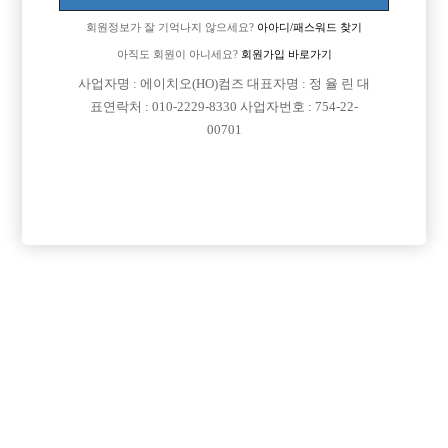
학교때문에 금~일 만도가능한곳이있나요?
회원정보가 잘 기억나지 않으세요?
아아디/패스워드 찾기
[이 게시물은 선수나라님에 의해 2017-08-04 04:13:09 큐엔에이임시에서
아직도 회원이 아니세요?
회원가입 바로가기
이동 됨]
사업자명 : 에이치오(HO)컴즈 대표자명 : 정 율 린 대
표연락처 : 010-2229-8330 사업자번호 : 754-22-
00701
댓글 목록
회원가입 이후 댓글 등록이 가능합니다
익명 작성일
15-04-06 00:00
이쪽일은 전부다 알바로 가능해요
매일 출근하기도 힘들고 술먹는직업이라
금토일만 가능한곳 많구요
맘에드는곳 찾아서 일하면 됩니다.
목록