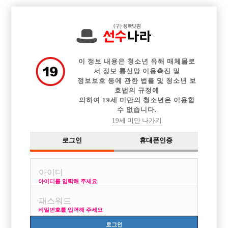

전체 구인정보
중빠 구인정보
아빠방 구인정보
웨이터 구인정보
이력서등록
이력서정보
광고안내
커뮤니티
이 정보 내용은 청소년 유해 매체물로
서 정보 통신망 이용촉진 및
정보보호 등에 관한 법률 및 청소년 보
호법의 규정에
의하여 19세 미만의 청소년은 이용할
수 없습니다.
호빠
19세 미만 나가기
작성자
익명
15-04-06 00:15
조회
2,864회
댓글
1건
로그인
휴대폰인증
목록
아이디를 입력해 주세요
안녕하세요 방금처음보고 가입하게됬어요 23이고 키는178 60 말랐는데
운동해서..
비밀번호를 입력해 주세요
돈이필요해서요 얼짱ㅅㄷ 나온 여자애랑 사귄적도있고
꿀리지않고 잘놀아요 이런쪽은처음인데 지역은경기서울로생각하는데
로그인