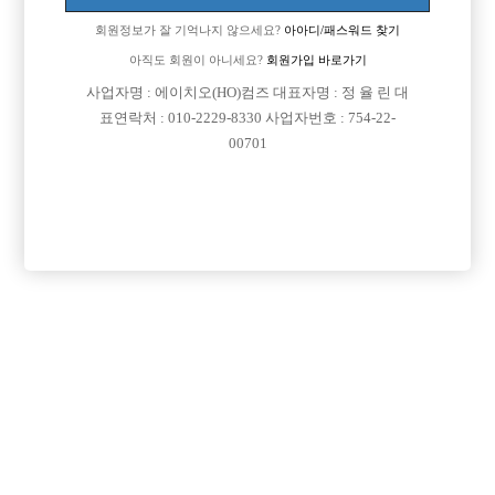
[이 게시물은 선수나라님에 의해 2017-08-04 04:12:26 큐엔에이임시에서
회원정보가 잘 기억나지 않으세요?
아아디/패스워드 찾기
이동 됨]
아직도 회원이 아니세요?
회원가입 바로가기
사업자명 : 에이치오(HO)컴즈 대표자명 : 정 율 린 대
표연락처 : 010-2229-8330 사업자번호 : 754-22-
00701
댓글 목록
회원가입 이후 댓글 등록이 가능합니다
익명 작성일
17-02-15 15:46
당일지급은 그날 일한거 돈번거 바로 준다는거에요 바로주는곳도
있고 주급으로 주는곳도 있고 그래요 얼굴평범하시면 노래쪽으로
어필을 많이하세요
익명 작성일
17-02-19 17:03
하지마세요 키 너무작아요 남자로 안보임니다 거기에 키에 비해