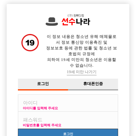

전체 구인정보
중빠 구인정보
아빠방 구인정보
웨이터 구인정보
이력서등록
이력서정보
광고안내
커뮤니티
이 정보 내용은 청소년 유해 매체물로
서 정보 통신망 이용촉진 및
정보보호 등에 관한 법률 및 청소년 보
호법의 규정에
의하여 19세 미만의 청소년은 이용할
수 없습니다.
궁금해서
19세 미만 나가기
작성자
익명
17-02-14 21:42
조회
4,366회
댓글
3건
로그인
휴대폰인증
목록
아이디를 입력해 주세요
키 170이구요 얼굴 그냥 평범하고 노래는좀합니다... 근데 제가 과연 호스
트바에서 일을 잘 할수있을까요..?그리고 당일지급이 뭔지 궁근하네요 올
비밀번호를 입력해 주세요
래25살입니다 몸무게는 75키로 나감
로그인