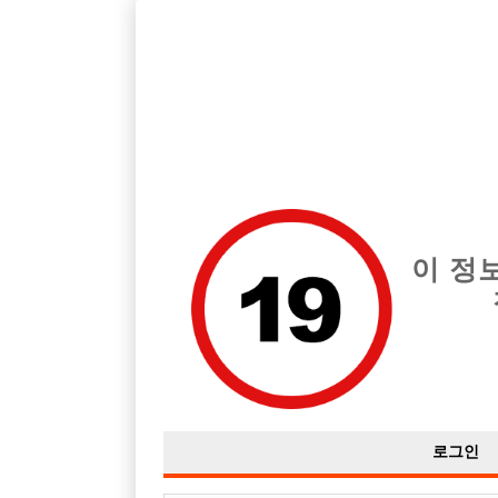
호스트바 전문 구인구직 사이트 선수나라 커뮤니티에서 다양
전체 구인정보
중빠 구인
아빠방 구
이 정
강남 vs 송파 ???
작성자
익명
17-01-21 02:40
조회
4,218회
댓글
로그인