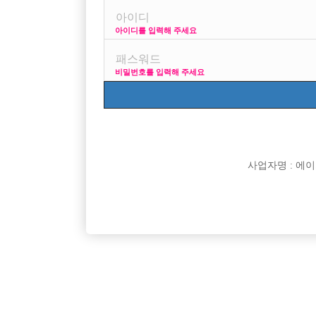
아이디를 입력해 주세요
안녕하세요 전 수많은 search를 통해 맨날 눈팅만 하다가
비밀번호를 입력해 주세요
빚때문에 선택의 여지없이 호빠에 도전해볼려고 합니다.
사이즈는 176/60 kg 입니다.
송파는 제가 사는곳이랑 가까워서 그런거구요.
사업자명 : 에이치오
지금처럼 돈이 진짜 궁한상태에서
처음 해볼려고 하면 강남vs송파중 어디에 가는게 나을까
[이 게시물은 선수나라님에 의해 2017-08-04 04:12:2
댓글 목록