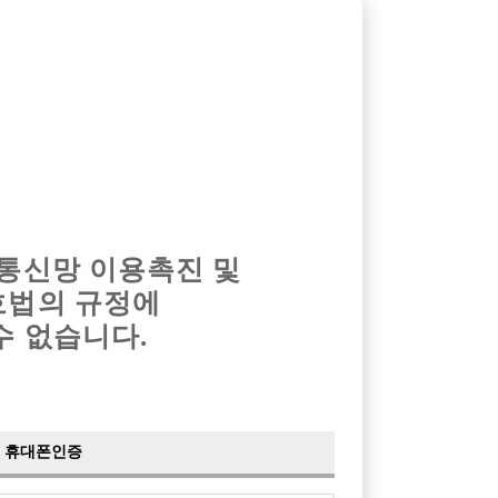
옴므알바
밤알바
회원가입
로그인
광고안내
이력서등록
마이페이지
 통신망 이용촉진 및
호법의 규정에
수 없습니다.
휴대폰인증