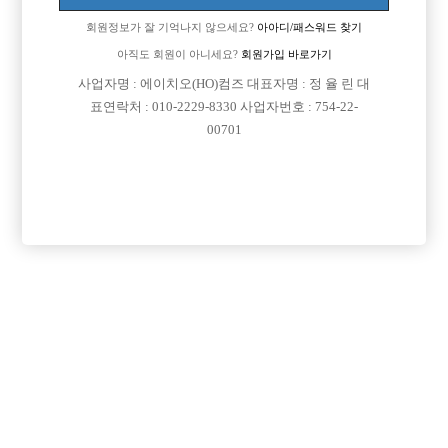
회원정보가 잘 기억나지 않으세요?
아아디/패스워드 찾기
[이 게시물은 선수나라님에 의해 2017-08-04 04:12:26 큐엔에이임시에서
이동 됨]
아직도 회원이 아니세요?
회원가입 바로가기
사업자명 : 에이치오(HO)컴즈 대표자명 : 정 율 린 대
표연락처 : 010-2229-8330 사업자번호 : 754-22-
00701
댓글 목록
회원가입 이후 댓글 등록이 가능합니다
익명 작성일
16-09-28 03:30
티 좀 나도 잘생기면 크게 상관없어요
물론 티안나고 잘생긴게 더 좋긴하지만 성형없이 잘생김없는 애들
보단 훨 나음요
걍 잘생기면뎀다 결론은
익명 작성일
16-09-28 09:48