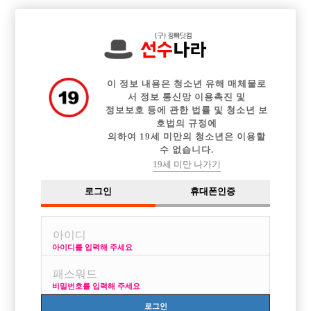

전체 구인정보
중빠 구인정보
아빠방 구인정보
웨이터 구인정보
이력서등록
이력서정보
광고안내
커뮤니티
이 정보 내용은 청소년 유해 매체물로
서 정보 통신망 이용촉진 및
정보보호 등에 관한 법률 및 청소년 보
호법의 규정에
의하여 19세 미만의 청소년은 이용할
수 없습니다.
성형티나는거
19세 미만 나가기
작성자
익명
16-09-27 12:03
조회
4,156회
댓글
2건
로그인
휴대폰인증
목록
아이디를 입력해 주세요
성형티나는 남자들
보통 별로 안좋아하나요?
비밀번호를 입력해 주세요
요번에 눈,코까지 할라고 생각중인데
아무래도 아예 티가 안나게 할순 없지 싶어서...
로그인