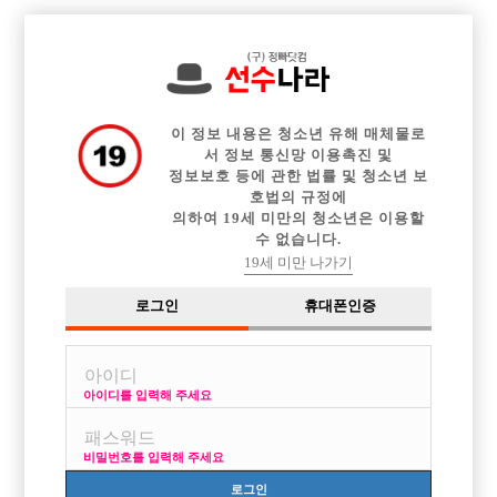

전체 구인정보
중빠 구인정보
아빠방 구인정보
웨이터 구인정보
이력서등록
이력서정보
광고안내
커뮤니티
이 정보 내용은 청소년 유해 매체물로
서 정보 통신망 이용촉진 및
정보보호 등에 관한 법률 및 청소년 보
호법의 규정에
의하여 19세 미만의 청소년은 이용할
수 없습니다.
부산서면 콜찡데..
19세 미만 나가기
작성자
익명
16-06-14 00:02
조회
3,591회
댓글
1건
로그인
휴대폰인증
목록
아이디를 입력해 주세요
시간당 3만5천원인데 찡데 만원띠고 선수가 2.5 가져가는 시스템인가요?
비밀번호를 입력해 주세요
[이 게시물은 선수나라님에 의해 2017-08-04 04:12:26 큐엔에이임시에서
이동 됨]
로그인