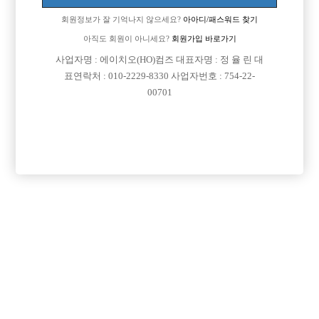
회원정보가 잘 기억나지 않으세요?
아아디/패스워드 찾기
아직도 회원이 아니세요?
회원가입 바로가기
사업자명 : 에이치오(HO)컴즈 대표자명 : 정 율 린 대
표연락처 : 010-2229-8330 사업자번호 : 754-22-
00701
댓글 목록
회원가입 이후 댓글 등록이 가능합니다
익명 작성일
16-06-14 20:12
만원이나뗘여? 찡을?
ㅂㄷ 이신가요?
목록