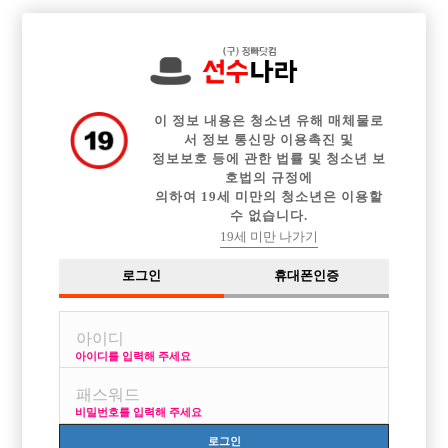

전체 구인정보
중빠 구인정보
아빠방 구인정보
웨이터 구인정보
이력서등록
이력서정보
광고안내
커뮤니티
이 정보 내용은 청소년 유해 매체물로
서 정보 통신망 이용촉진 및
정보보호 등에 관한 법률 및 청소년 보
호법의 규정에
의하여 19세 미만의 청소년은 이용할
수 없습니다.
콜 ㅅ ㅅ???
19세 미만 나가기
작성자
익명
16-05-15 08:41
조회
3,319회
댓글
1건
로그인
휴대폰인증
목록
아이디를 입력해 주세요
콜 선수라는게
여자처럼 봉고차같은거 우르르 타고 다니는 그거 맞나요?
비밀번호를 입력해 주세요
그럼 우르르 갔다가 초이스 안된 ㅅㅅ들은 다시 우르르?
로그인