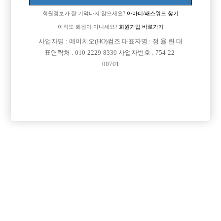
[이 게시물은 선수나라님에 의해 2017-08-04 04:12:26 큐엔에이임시에서
회원정보가 잘 기억나지 않으세요?
아아디/패스워드 찾기
이동 됨]
아직도 회원이 아니세요?
회원가입 바로가기
사업자명 : 에이치오(HO)컴즈 대표자명 : 정 율 린 대
표연락처 : 010-2229-8330 사업자번호 : 754-22-
00701
댓글 목록
회원가입 이후 댓글 등록이 가능합니다
익명 작성일
16-05-15 18:02
네 맞습니다
목록