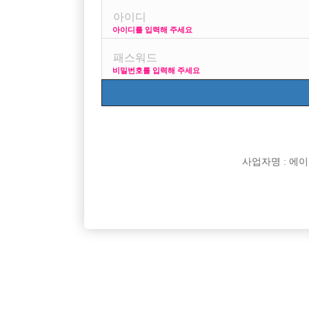
아이디를 입력해 주세요
광고보다가 궁금한게 잇는대
찡대가 뭔가요?
비밀번호를 입력해 주세요
[이 게시물은 선수나라님에 의해 2017-08-04 04:12:2
사업자명 : 에이치오
댓글 목록
익명 작성일
16-04-26 13:30
님이 받는 시간티에서 실장이 띠어가는 돈
한시간에 3만원이면 5천원정도 띠가고 님한테 2500