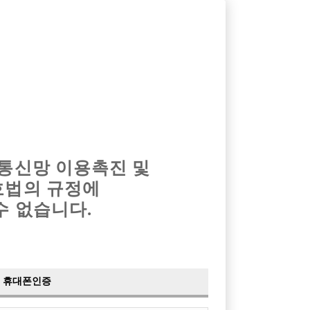
옴므알바
밤알바
회원가입
로그인
광고안내
이력서등록
마이페이지
 통신망 이용촉진 및
호법의 규정에
수 없습니다.
휴대폰인증