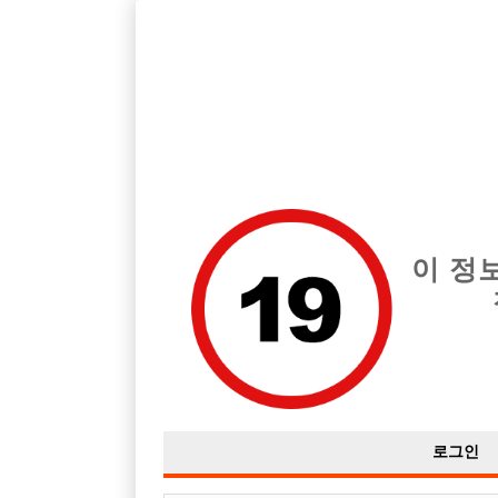
호스트바 전문 구인구직 사이트 선수나라 커뮤니티에서 다양
전체 구인정보
중빠 구인
아빠방 구
이 정
초보질문
작성자
익명
16-04-26 13:20
조회
2,406회
댓글
로그인