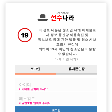

전체 구인정보
중빠 구인정보
아빠방 구인정보
웨이터 구인정보
이력서등록
이력서정보
광고안내
커뮤니티
이 정보 내용은 청소년 유해 매체물로
서 정보 통신망 이용촉진 및
정보보호 등에 관한 법률 및 청소년 보
호법의 규정에
의하여 19세 미만의 청소년은 이용할
수 없습니다.
아빠방에 관심있는 사람입니다.
19세 미만 나가기
작성자
익명
16-04-25 15:21
조회
2,350회
댓글
1건
로그인
휴대폰인증
목록
아이디를 입력해 주세요
아빠방에서 일해보려고 하는데 혹시 서울쪽 정보좀 공유해주실수 있나요?
네이버 구글링 다 검색해봐도
비밀번호를 입력해 주세요
정보가 별로 없네요..
나이는 29살이고 현재 강남쪽 거주하고 있습니다.
로그인