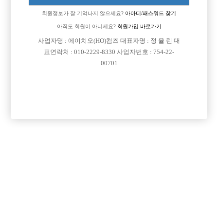
회원정보가 잘 기억나지 않으세요?
아아디/패스워드 찾기
[이 게시물은 선수나라님에 의해 2017-08-04 04:12:26 큐엔에이임시에서
이동 됨]
아직도 회원이 아니세요?
회원가입 바로가기
사업자명 : 에이치오(HO)컴즈 대표자명 : 정 율 린 대
표연락처 : 010-2229-8330 사업자번호 : 754-22-
00701
댓글 목록
회원가입 이후 댓글 등록이 가능합니다
익명 작성일
16-04-25 20:27
29살인데 왜 아빠방가게요? 노안이신가
서울이면 음 수유나 화곡동 영등포 정도? 좀 있던가 할걸요 다른쪽
은 모르겠네요
아빠방은 경기도권이 활발해서
목록