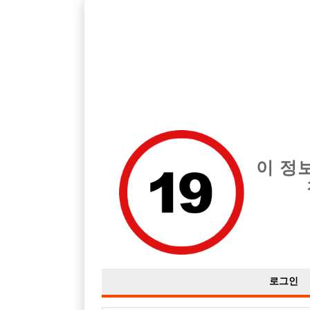
호스트바 전문 구인구직 사이트 선수나라 커뮤니티에서 다양
전체 구인정보
중빠 구인
아빠방 구
이 정
안녕하세요...초보가 아빠방 질문드립니다..
작성자
익명
16-04-18 21:00
조회
2,467회
댓글
로그인