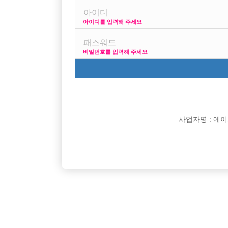
아이디를 입력해 주세요
안녕하세요...
비밀번호를 입력해 주세요
초보라 아무것도 모릅니다...너그러희 답변 좀 부탁 드리
전 서울 강북쪽에 살고 나이는 41 입나다, 키는 185 에 몸
말은 센스있게 중간정도 , 노래도 중간정도, 술도 어느정
사업자명 : 에이치오
생긴것은 여성분들로 부터 호남형 이라는 소리는 듣습니다
이런 저라도 일을 할수 있을까요?
소중한 답변 좀 부탁드리고 읽어주셔셔 감사합니다....
[이 게시물은 선수나라님에 의해 2017-08-04 04:12:2