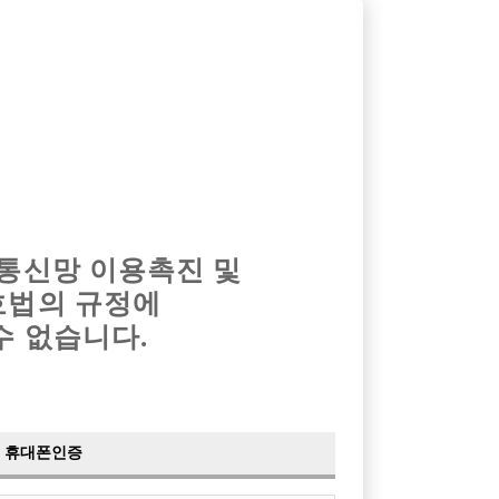
옴므알바
밤알바
회원가입
로그인
광고안내
이력서등록
마이페이지
 통신망 이용촉진 및
호법의 규정에
수 없습니다.
휴대폰인증