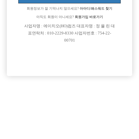
제목

익명
2026-03-09
회원정보가 잘 기억나지 않으세요?
아아디/패스워드 찾기
36살 일할곳있을까요 화성시 거주중 입니다.
2
아직도 회원이 아니세요?
회원가입 바로가기

익명
2026-03-04
사업자명 : 에이치오(HO)컴즈 대표자명 : 정 율 린 대
광주 아빠방
표연락처 : 010-2229-8330 사업자번호 : 754-22-
00701

익명
2026-02-19
나이 23
6

익명
2026-02-15
경기 /서울 호빠
8

익명
2026-02-12
방이동에서 일하는 ㅇㅈㅇ 돈갚자 찾으러 간다
1

익명
2026-02-08
부산호빠선수있나요?
1

익명
2026-02-08
인천 ㅇㅇㅅㄴ
1

익명
2026-02-05