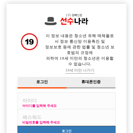

전체 구인정보
중빠 구인정보
아빠방 구인정보
웨이터 구인정보
이력서등록
이력서정보
광고안내
커뮤니티
이 정보 내용은 청소년 유해 매체물로
서 정보 통신망 이용촉진 및
정보보호 등에 관한 법률 및 청소년 보
호법의 규정에
의하여 19세 미만의 청소년은 이용할
수 없습니다.
19세 미만 나가기
로그인
휴대폰인증
아이디를 입력해 주세요
자유게시판
선수경험담
박스/업소추천
ㅉㄹㅅ
비밀번호를 입력해 주세요
글쓴이
날짜
로그인