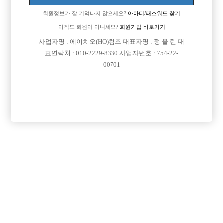
회원정보가 잘 기억나지 않으세요?
아아디/패스워드 찾기
아직도 회원이 아니세요?
회원가입 바로가기
검색
전체보기
사업자명 : 에이치오(HO)컴즈 대표자명 : 정 율 린 대
표연락처 : 010-2229-8330 사업자번호 : 754-22-
00701
무료광고등록

광고신청

제목
지역
이용약관
개인정보
고객센터
체불사업주
취급방침
명단공개
유흥알바