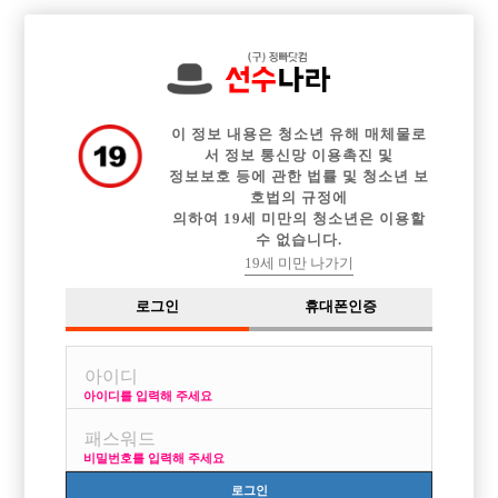

전체 구인정보
중빠 구인정보
아빠방 구인정보
웨이터 구인정보
이력서등록
이력서정보
커뮤니티
광고안내
이 정보 내용은 청소년 유해 매체물로
서 정보 통신망 이용촉진 및
정보보호 등에 관한 법률 및 청소년 보
호법의 규정에
의하여 19세 미만의 청소년은 이용할
수 없습니다.
19세 미만 나가기
로그인
휴대폰인증
아이디를 입력해 주세요
비밀번호를 입력해 주세요
로그인