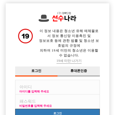

중빠 구인정보
아빠방 구인정보
웨이터 구인정보
전체 구인정보
이력서등록
이력서정보
커뮤니티
광고안내
이 정보 내용은 청소년 유해 매체물로
서 정보 통신망 이용촉진 및
정보보호 등에 관한 법률 및 청소년 보
호법의 규정에
의하여 19세 미만의 청소년은 이용할
수 없습니다.
19세 미만 나가기
로그인
휴대폰인증
아이디를 입력해 주세요
관악구 no.1 박스 리멤버 선수 모집
박스명 :리멤버

비밀번호를 입력해 주세요
업소명 :더 The Day 룸 노래클럽

로그인