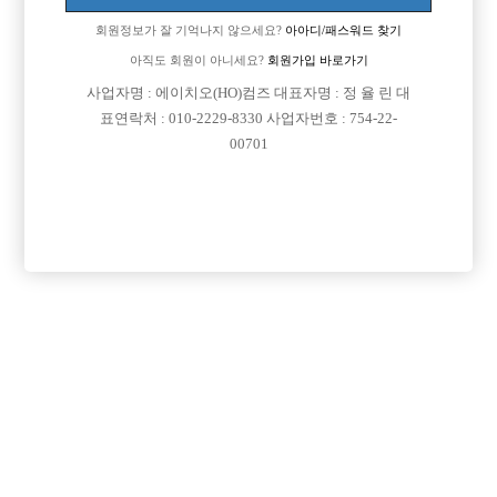
회원정보가 잘 기억나지 않으세요?
아아디/패스워드 찾기
아직도 회원이 아니세요?
회원가입 바로가기

면접지역
서울-관악구
사업자명 : 에이치오(HO)컴즈 대표자명 : 정 율 린 대

주소
서울특별시 관악구 신림로 361, 지하1층(신림동)
표연락처 : 010-2229-8330 사업자번호 : 754-22-
00701

급여
TC 50,000원

모집연령
20세 ~ 40세

담당자1
김강민 실장
010-6218-9367

담당자2
김진원 실장
010-8098-1498

카카오톡
gangmin625

특징
당일지급
초보가능
주말알바
목록