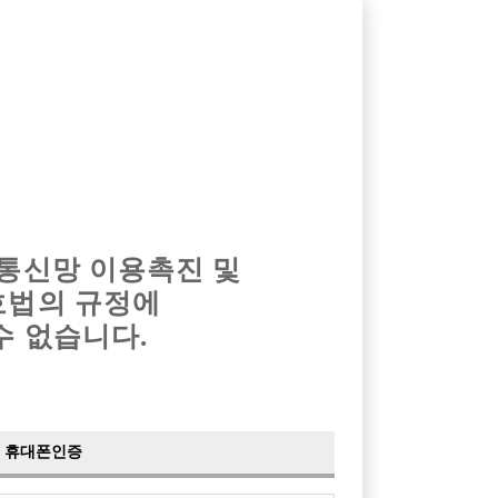
옴므알바
밤알바
회원가입
로그인
광고안내
이력서등록
마이페이지
 통신망 이용촉진 및
호법의 규정에
수 없습니다.
려
휴대폰인증