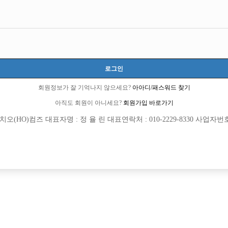
경기-고양시
경기도 고양시 일산서구 중앙로 1415, 지하1층 4,5호(주엽동 CITY2000빌딩)
당일 50,000원
20세 ~ 49세
로그인
장이안:010-8305-8765
회원정보가 잘 기억나지 않으세요?
아아디/패스워드 찾기
당일지급
초보가능
주말알바
아직도 회원이 아니세요?
회원가입 바로가기
(HO)컴즈 대표자명 : 정 율 린 대표연락처 : 010-2229-8330 사업자번호 : 
목록