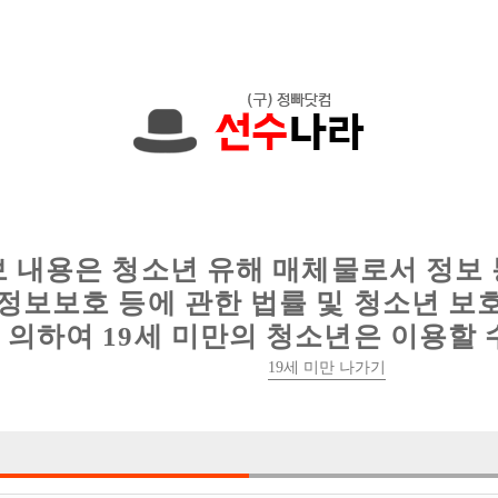
00원입니다. 010-8305-8765 문자하세요!
인
웨이터 구인
이력서 정보
커뮤니티
보 내용은 청소년 유해 매체물로서 정보
정보보호 등에 관한 법률 및 청소년 보
의하여 19세 미만의 청소년은 이용할 
일산no.1 플러스 달려!
19세 미만 나가기

박스명 :일산 달

업소명 :갤러리