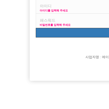

면접지역
아이디를 입력해 주세요

주소

급여
비밀번호를 입력해 주세요

모집연령

담당자

카카오톡

특징
사업자명 : 에이치오