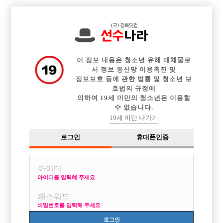

중빠 구인정보
아빠방 구인정보
웨이터 구인정보
전체 구인정보
이력서등록
이력서정보
커뮤니티
광고안내
이 정보 내용은 청소년 유해 매체물로
서 정보 통신망 이용촉진 및
정보보호 등에 관한 법률 및 청소년 보
호법의 규정에
의하여 19세 미만의 청소년은 이용할
수 없습니다.
19세 미만 나가기
로그인
휴대폰인증
아이디를 입력해 주세요
송파 독점! 티씨 6만 실지급
박스명 :잠실 보스

비밀번호를 입력해 주세요
업소명 :일기장

로그인