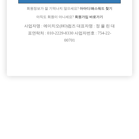
회원정보가 잘 기억나지 않으세요?
아아디/패스워드 찾기
아직도 회원이 아니세요?
회원가입 바로가기

면접지역
서울-송파구
사업자명 : 에이치오(HO)컴즈 대표자명 : 정 율 린 대
표연락처 : 010-2229-8330 사업자번호 : 754-22-

주소
서울특별시 송파구 오금로11길 27, 지상2층(방이
00701
동)

급여
시간 60,000원

모집연령
20세 ~ 38세

담당자1
김근식 사장
010-5379-6400

카카오톡

특징
당일지급
주말알바
목록