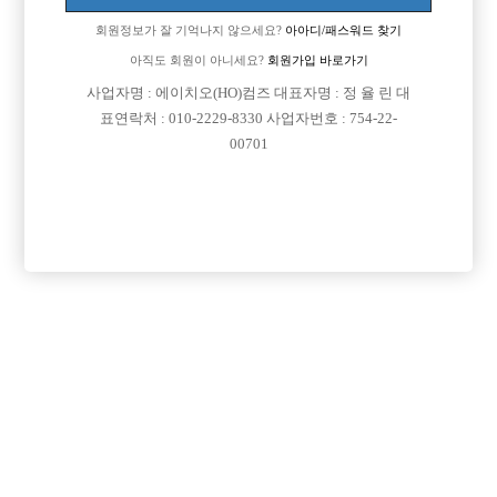
회원정보가 잘 기억나지 않으세요?
아아디/패스워드 찾기
아직도 회원이 아니세요?
회원가입 바로가기

면접지역
경기-성남시
사업자명 : 에이치오(HO)컴즈 대표자명 : 정 율 린 대
표연락처 : 010-2229-8330 사업자번호 : 754-22-

주소
경기도 성남시 분당구 정자일로 192, 지하1층 102호
00701
(정자동, 지파크프라자)

급여
시간 60,000원

모집연령
20세 이상 무관

담당자1
김동욱
010-3065-1966

카카오톡

특징
당일지급
초보가능
주말알바
학생가능
목록