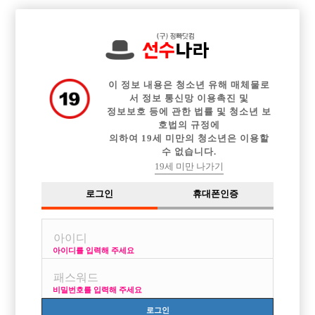

중빠 구인정보
아빠방 구인정보
웨이터 구인정보
전체 구인정보
이력서등록
이력서정보
커뮤니티
광고안내
이 정보 내용은 청소년 유해 매체물로
서 정보 통신망 이용촉진 및
정보보호 등에 관한 법률 및 청소년 보
호법의 규정에
의하여 19세 미만의 청소년은 이용할
수 없습니다.
19세 미만 나가기
로그인
휴대폰인증
아이디를 입력해 주세요
분당 가게무찡. 콜운영. 와리100%. 선수모집합니다.
박스명 :분당 [무찡]S

비밀번호를 입력해 주세요
업소명 :숨

로그인