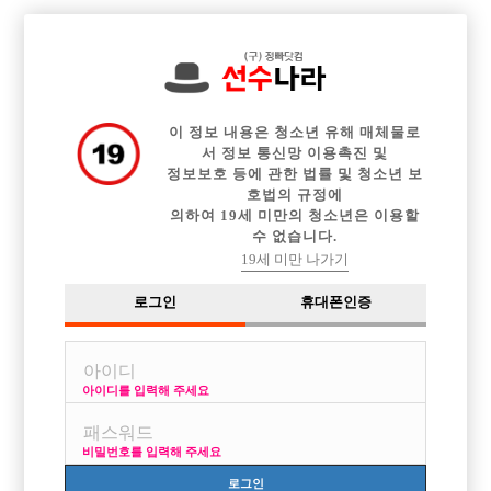

중빠 구인정보
아빠방 구인정보
웨이터 구인정보
전체 구인정보
이력서등록
이력서정보
커뮤니티
광고안내
이 정보 내용은 청소년 유해 매체물로
서 정보 통신망 이용촉진 및
정보보호 등에 관한 법률 및 청소년 보
호법의 규정에
의하여 19세 미만의 청소년은 이용할
수 없습니다.
19세 미만 나가기
로그인
휴대폰인증
아이디를 입력해 주세요
버닝썬에서 함께 일할분을 구합니다.
박스명 :버닝썬

비밀번호를 입력해 주세요
업소명 :홍콩노래방

로그인