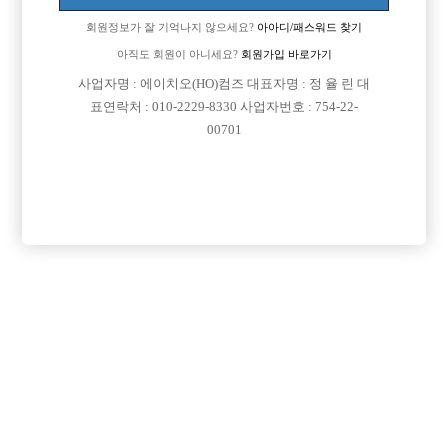
회원정보가 잘 기억나지 않으세요?
아아디/패스워드 찾기
아직도 회원이 아니세요?
회원가입 바로가기

면접지역
인천-계양구
사업자명 : 에이치오(HO)컴즈 대표자명 : 정 율 린 대
표연락처 : 010-2229-8330 사업자번호 : 754-22-

주소
인천광역시 계양구 계산새로87번길 5, 2층 207호
00701

급여
TC 50,000원

모집연령
25세 ~ 39세

담당자1
권우환
010-2389-8616

카카오톡

특징
당일지급
초보가능
외모상관없음
목록