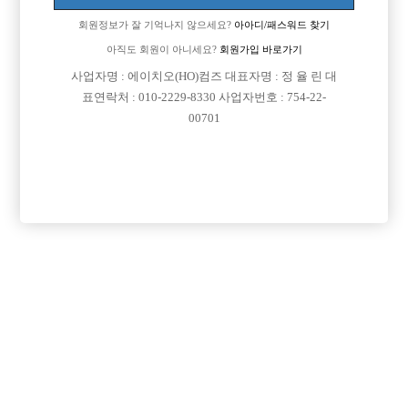
회원정보가 잘 기억나지 않으세요?
아아디/패스워드 찾기
아직도 회원이 아니세요?
회원가입 바로가기

면접지역
서울-강남구
사업자명 : 에이치오(HO)컴즈 대표자명 : 정 율 린 대
표연락처 : 010-2229-8330 사업자번호 : 754-22-

주소
서울특별시 강남구 역삼로3길 11, 지하1층(역삼동)
00701

급여
주급 2,000,000원

모집연령
20세 ~ 36세

담당자1
김해성
01043709897

카카오톡

특징
초보가능
도박금지
외모상관없음
목록