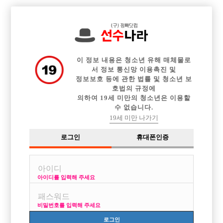

중빠 구인정보
아빠방 구인정보
웨이터 구인정보
전체 구인정보
이력서등록
이력서정보
커뮤니티
광고안내
이 정보 내용은 청소년 유해 매체물로
서 정보 통신망 이용촉진 및
정보보호 등에 관한 법률 및 청소년 보
호법의 규정에
의하여 19세 미만의 청소년은 이용할
수 없습니다.
19세 미만 나가기
로그인
휴대폰인증
아이디를 입력해 주세요
남녀 영업실장 모집 손님관리 여자직원 관리 하실분
박스명 :BAR11CLUB

비밀번호를 입력해 주세요
업소명 :비일일

로그인