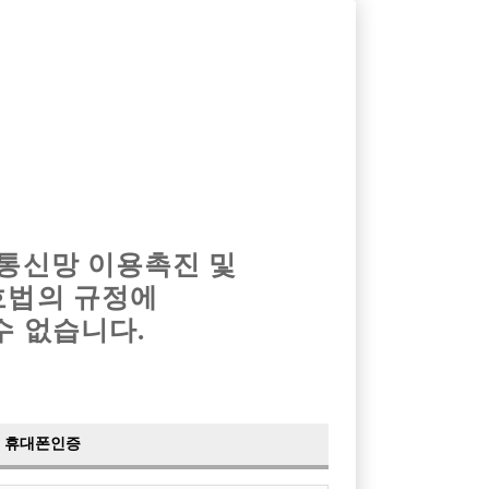
옴므알바
밤알바
회원가입
로그인
광고안내
이력서등록
마이페이지
 통신망 이용촉진 및
호법의 규정에
수 없습니다.
.
휴대폰인증