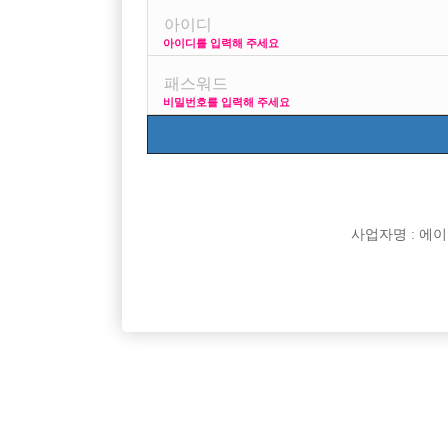

면접지역
아이디를 입력해 주세요

주소

급여
비밀번호를 입력해 주세요

모집연령

담당자

카카오톡

특징
사업자명 : 에이치오