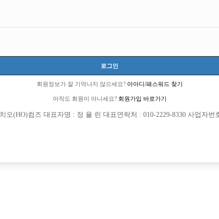
경기-안양시
경기 안양시 동안구 관평로182번길 9, 지하1층 01,02호(관양동, 클릭상가)
TC 60,000원
20세 ~ 45세
로그인
이은혁 실장:010-4061-7819
회원정보가 잘 기억나지 않으세요?
아아디/패스워드 찾기
당일지급
초보가능
주말알바
도박금지
외모상관없음
아직도 회원이 아니세요?
회원가입 바로가기
(HO)컴즈 대표자명 : 정 율 린 대표연락처 : 010-2229-8330 사업자번호 : 
목록