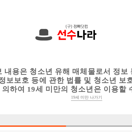
0원입니다. 010-4061-7819 문자하세요!
인
웨이터 구인
이력서 정보
커뮤니티
보 내용은 청소년 유해 매체물로서 정보
정보보호 등에 관한 법률 및 청소년 보
의하여 19세 미만의 청소년은 이용할 
안양 남자친구에서 선수 모집합니다
19세 미만 나가기

박스명 :남자친구

업소명 :남자친구