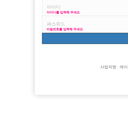

면접지역
아이디를 입력해 주세요

주소

급여
비밀번호를 입력해 주세요

모집연령

담당자

카카오톡

특징
사업자명 : 에이치오