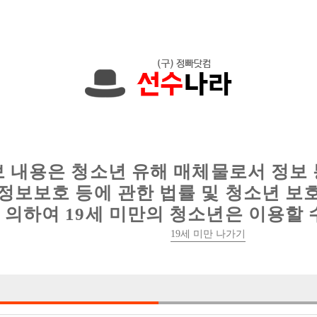
원입니다. 01080789983 문자하세요!
인
웨이터 구인
이력서 정보
커뮤니티
보 내용은 청소년 유해 매체물로서 정보
정보보호 등에 관한 법률 및 청소년 보
의하여 19세 미만의 청소년은 이용할 
홍대 선수 구해요
19세 미만 나가기

박스명 :신세계

업소명 :신세계