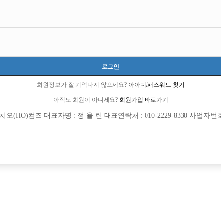
서울-마포구
서울특별시 마포구 양화로 100, 지하1층(서교동)
TC 50,000원
20세 ~ 45세
로그인
백승조:01080789983
회원정보가 잘 기억나지 않으세요?
아아디/패스워드 찾기
선불가능
초보가능
주말알바
도박금지
외모상관없음
아직도 회원이 아니세요?
회원가입 바로가기
(HO)컴즈 대표자명 : 정 율 린 대표연락처 : 010-2229-8330 사업자번호 : 
목록