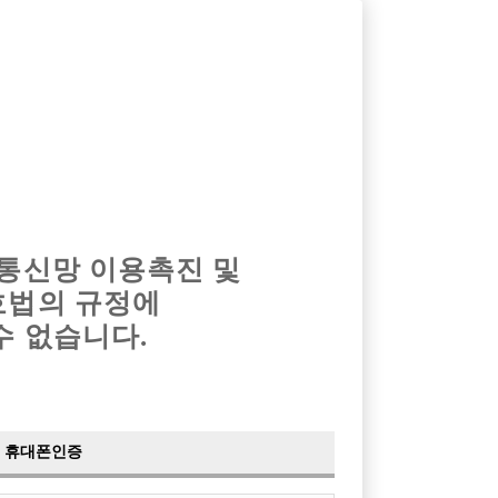
옴므알바
밤알바
회원가입
로그인
광고안내
이력서등록
마이페이지
 통신망 이용촉진 및
호법의 규정에
수 없습니다.
휴대폰인증