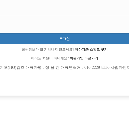
인천-부평구
인천광역시 부평구 시장로30번길 23, 2층(부평동)
시간 50,000원
20세 이상 무관
로그인
차태현:010-7393-8285
회원정보가 잘 기억나지 않으세요?
아아디/패스워드 찾기
아직도 회원이 아니세요?
회원가입 바로가기
당일지급
초보가능
학생가능
(HO)컴즈 대표자명 : 정 율 린 대표연락처 : 010-2229-8330 사업자번호 : 
목록