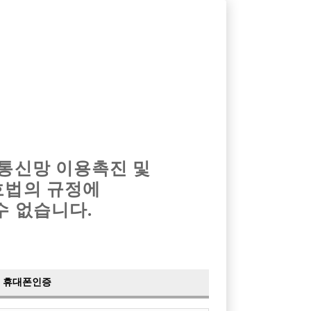
옴므알바
밤알바
회원가입
로그인
광고안내
이력서등록
마이페이지
 통신망 이용촉진 및
호법의 규정에
수 없습니다.
함께 일할 분들을 모십니다.
파민
휴대폰인증