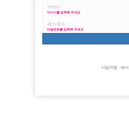

면접지역
아이디를 입력해 주세요

주소

급여
비밀번호를 입력해 주세요

모집연령

담당자

카카오톡

특징
사업자명 : 에이치오