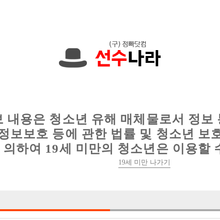
000원입니다. 010-7393-8285 문자하세요!
인
웨이터 구인
이력서 정보
커뮤니티
보 내용은 청소년 유해 매체물로서 정보
정보보호 등에 관한 법률 및 청소년 보
의하여 19세 미만의 청소년은 이용할 
당일지급! 20.30.40대까지 연령별. 초보환영 .경력환영. 
19세 미만 나가기

박스명 :부평 도

업소명 :써니노래