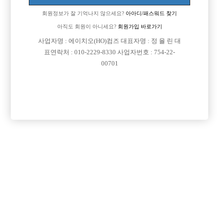
회원정보가 잘 기억나지 않으세요?
아아디/패스워드 찾기
아직도 회원이 아니세요?
회원가입 바로가기

면접지역
서울-종로구
사업자명 : 에이치오(HO)컴즈 대표자명 : 정 율 린 대
표연락처 : 010-2229-8330 사업자번호 : 754-22-

주소
서울특별시 종로구 수표로 116, 2층(낙원동)
00701

급여
TC 60,000원

모집연령
20세 ~ 35세

담당자1
김태준 실장
010-4017-0196

카카오톡
jseo015

특징
당일지급
초보가능
목록