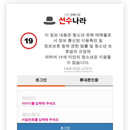

중빠 구인정보
아빠방 구인정보
웨이터 구인정보
전체 구인정보
이력서등록
이력서정보
커뮤니티
광고안내
이 정보 내용은 청소년 유해 매체물로
서 정보 통신망 이용촉진 및
정보보호 등에 관한 법률 및 청소년 보
호법의 규정에
의하여 19세 미만의 청소년은 이용할
수 없습니다.
19세 미만 나가기
로그인
휴대폰인증
아이디를 입력해 주세요
종로 메인 티씨 6만원 갯수 확실
박스명 :종로 메인

비밀번호를 입력해 주세요
업소명 :대가

로그인