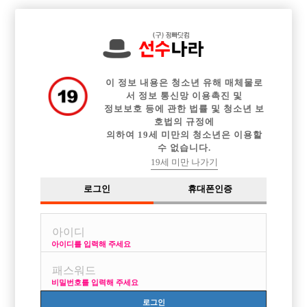

중빠 구인정보
아빠방 구인정보
웨이터 구인정보
전체 구인정보
이력서등록
이력서정보
커뮤니티
광고안내
이 정보 내용은 청소년 유해 매체물로
서 정보 통신망 이용촉진 및
정보보호 등에 관한 법률 및 청소년 보
호법의 규정에
의하여 19세 미만의 청소년은 이용할
수 없습니다.
19세 미만 나가기
로그인
휴대폰인증
아이디를 입력해 주세요
야차에서 함께 커가실 가족분들 모십니다!!
박스명 :야차

비밀번호를 입력해 주세요
업소명 :여성시대

로그인