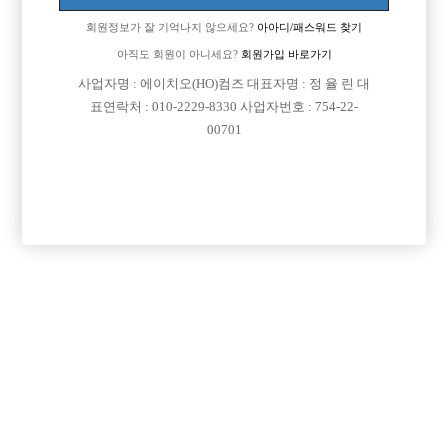
회원정보가 잘 기억나지 않으세요?
아아디/패스워드 찾기
아직도 회원이 아니세요?
회원가입 바로가기

면접지역
경기-부천시
사업자명 : 에이치오(HO)컴즈 대표자명 : 정 율 린 대
표연락처 : 010-2229-8330 사업자번호 : 754-22-

주소
경기도 부천시 길주로 80 (상동, 로얄타워 205~206
00701
호)

급여
시간 50,000원

모집연령
20세 ~ 36세

담당자1
정진석 실장
010-5848-4524

카카오톡
cleo_gs

특징
당일지급
숙식제공
초보가능
주말알바
학생가능
외모상관없음
목록