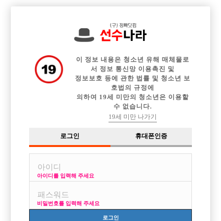

중빠 구인정보
아빠방 구인정보
웨이터 구인정보
전체 구인정보
이력서등록
이력서정보
커뮤니티
광고안내
이 정보 내용은 청소년 유해 매체물로
서 정보 통신망 이용촉진 및
정보보호 등에 관한 법률 및 청소년 보
호법의 규정에
의하여 19세 미만의 청소년은 이용할
수 없습니다.
19세 미만 나가기
로그인
휴대폰인증
아이디를 입력해 주세요
건대W 조인성 선수 모집
박스명 :조인성

비밀번호를 입력해 주세요
업소명 :W(더블유)

로그인