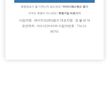
회원정보가 잘 기억나지 않으세요?
아아디/패스워드 찾기
아직도 회원이 아니세요?
회원가입 바로가기

면접지역
서울-광진구
사업자명 : 에이치오(HO)컴즈 대표자명 : 정 율 린 대
표연락처 : 010-2229-8330 사업자번호 : 754-22-

주소
서울시 광진구 동일로 166, 2층 (화양동, 2층)
00701

급여
TC 50,000원

모집연령
20세 ~ 52세

담당자1
박면규
01056509809

카카오톡
pmk0227

특징
당일지급
초보가능
주말알바
목록