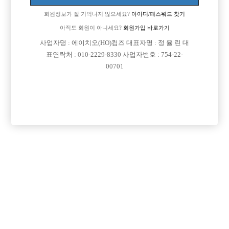
회원정보가 잘 기억나지 않으세요?
아아디/패스워드 찾기
아직도 회원이 아니세요?
회원가입 바로가기

면접지역
경기-안산시
사업자명 : 에이치오(HO)컴즈 대표자명 : 정 율 린 대
표연락처 : 010-2229-8330 사업자번호 : 754-22-

주소
경기도 안산시 단원구 고잔1길 54, 309호(고잔동,
00701
한일빌딩)

급여
TC 50,000원

모집연령
20세 이상 무관

담당자1
양현우
01079797138

담당자2
이찬영
01077157138

카카오톡
dnwns0419

특징
선불가능
당일지급
숙식제공
초보가능
주말알바
도박금지
외모상관없음
목록