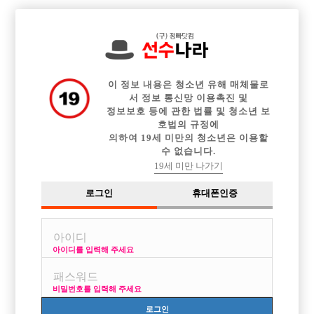

중빠 구인정보
아빠방 구인정보
웨이터 구인정보
전체 구인정보
이력서등록
이력서정보
커뮤니티
광고안내
이 정보 내용은 청소년 유해 매체물로
서 정보 통신망 이용촉진 및
정보보호 등에 관한 법률 및 청소년 보
호법의 규정에
의하여 19세 미만의 청소년은 이용할
수 없습니다.
19세 미만 나가기
로그인
휴대폰인증
아이디를 입력해 주세요
[ 콜1등 ][ 연합X ][ 피알X ][ 자율휴무 ]
박스명 :안산 에이스

비밀번호를 입력해 주세요
업소명 :예감노래광장

로그인