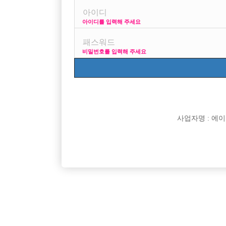

면접지역
아이디를 입력해 주세요

주소

급여
비밀번호를 입력해 주세요

모집연령

담당자

카카오톡

특징
사업자명 : 에이치오