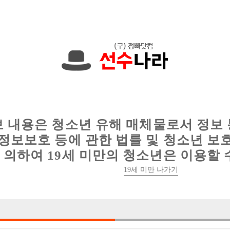
0원입니다. 010-2546-2268 문자하세요!
인
웨이터 구인
이력서 정보
커뮤니티
보 내용은 청소년 유해 매체물로서 정보
정보보호 등에 관한 법률 및 청소년 보
의하여 19세 미만의 청소년은 이용할 
콜갯수 오셔서 보세요/인원부족/일많아
19세 미만 나가기

박스명 :도베르만

업소명 :8층룸크