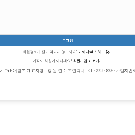
경기-부천시
경기도 부천시 원미구 길주로77번길 55-13, 8층 801호(상동, 우진프라자)
시간 50,000원
20세 ~ 38세
로그인
김종석:010-2546-2268
회원정보가 잘 기억나지 않으세요?
아아디/패스워드 찾기
아직도 회원이 아니세요?
회원가입 바로가기
당일지급
초보가능
(HO)컴즈 대표자명 : 정 율 린 대표연락처 : 010-2229-8330 사업자번호 : 
목록