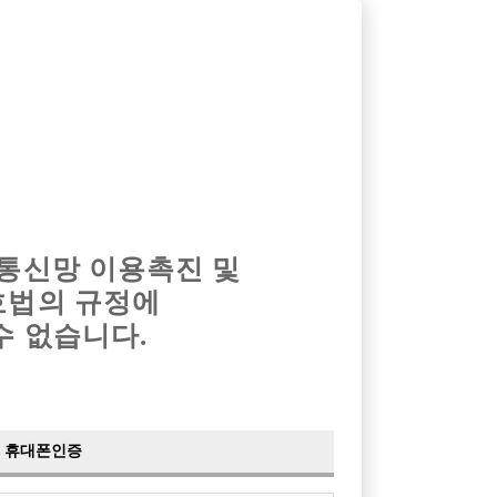
옴므알바
밤알바
회원가입
로그인
광고안내
이력서등록
마이페이지
 통신망 이용촉진 및
호법의 규정에
수 없습니다.
요!!
럽
휴대폰인증