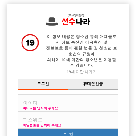

중빠 구인정보
아빠방 구인정보
웨이터 구인정보
전체 구인정보
이력서등록
이력서정보
커뮤니티
광고안내
이 정보 내용은 청소년 유해 매체물로
서 정보 통신망 이용촉진 및
정보보호 등에 관한 법률 및 청소년 보
호법의 규정에
의하여 19세 미만의 청소년은 이용할
수 없습니다.
19세 미만 나가기
로그인
휴대폰인증
아이디를 입력해 주세요
시흥시 정왕동 버디에서 선수분들 모집합니다!!!
박스명 :버디

비밀번호를 입력해 주세요
업소명 :배꼽가요광장

로그인