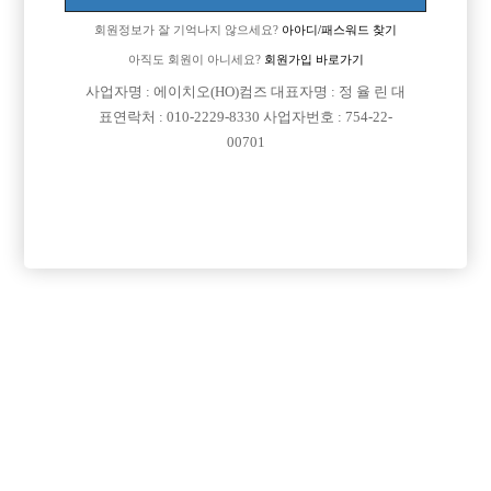
회원정보가 잘 기억나지 않으세요?
아아디/패스워드 찾기
아직도 회원이 아니세요?
회원가입 바로가기

면접지역
경기-시흥시
사업자명 : 에이치오(HO)컴즈 대표자명 : 정 율 린 대
표연락처 : 010-2229-8330 사업자번호 : 754-22-

주소
경기도 시흥시 중심상가3길 22, 지층 (정왕동)
00701

급여
시간 50,000원

모집연령
20세 이상 무관

담당자1
이현신 실장
010-9538-9274

카카오톡

특징
초보가능
목록