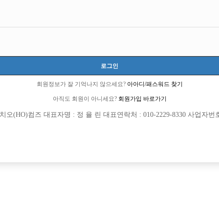
충북-청주시 흥덕구
충청북도 청주시 흥덕구 짐대로72번길 41, 206호 (복대동)
TC 50,000원
20세 ~ 45세
로그인
장문기 실장:010-2463-5551
miraclecj
회원정보가 잘 기억나지 않으세요?
아아디/패스워드 찾기
당일지급
초보가능
주말알바
도박금지
학생가능
아직도 회원이 아니세요?
회원가입 바로가기
(HO)컴즈 대표자명 : 정 율 린 대표연락처 : 010-2229-8330 사업자번호 : 
목록