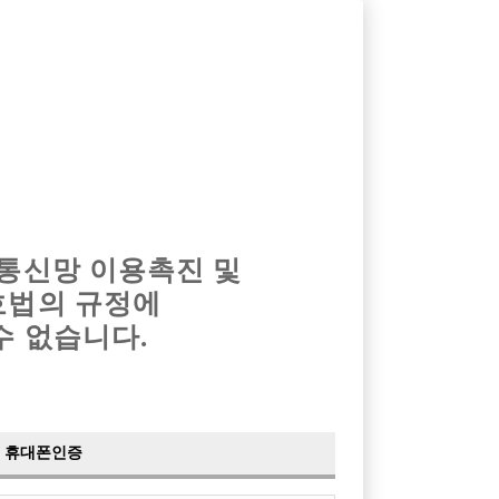
옴므알바
밤알바
회원가입
로그인
광고안내
이력서등록
마이페이지
 통신망 이용촉진 및
호법의 규정에
수 없습니다.
하실분 모집합니다.
(미라클)
휴대폰인증