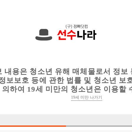
 TC 50,000원입니다. 010-2463-5551 문자
인
웨이터 구인
이력서 정보
커뮤니티
보 내용은 청소년 유해 매체물로서 정보
정보보호 등에 관한 법률 및 청소년 보
의하여 19세 미만의 청소년은 이용할 
청주 No.1 Miracle(미라클) 에서 가족같이 일
19세 미만 나가기

박스명 :Miracle

업소명 :후궁