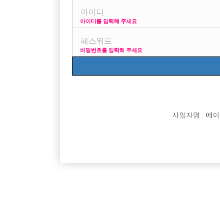

면접지역
아이디를 입력해 주세요

주소

급여
비밀번호를 입력해 주세요

모집연령

담당자

카카오톡

특징
사업자명 : 에이치오