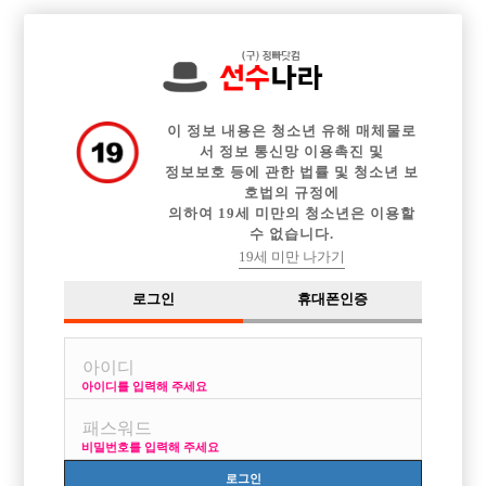

중빠 구인정보
아빠방 구인정보
웨이터 구인정보
전체 구인정보
이력서등록
이력서정보
커뮤니티
광고안내
이 정보 내용은 청소년 유해 매체물로
서 정보 통신망 이용촉진 및
정보보호 등에 관한 법률 및 청소년 보
호법의 규정에
의하여 19세 미만의 청소년은 이용할
수 없습니다.
19세 미만 나가기
로그인
휴대폰인증
[중빠] 하루 50 ~ 70개 무한초이스!!!
박스명 :Body

업소명 :피크(PEAK)

아이디를 입력해 주세요
비밀번호를 입력해 주세요
로그인
