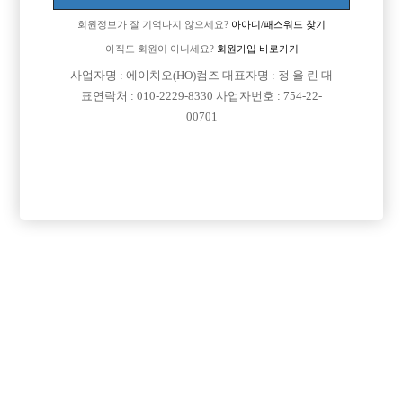
면접지역
서울-종로구
회원정보가 잘 기억나지 않으세요?
아아디/패스워드 찾기

주소
서울특별시 종로구 돈화문로5가길 15 (돈의동)
아직도 회원이 아니세요?
회원가입 바로가기

급여
TC 50,000원
사업자명 : 에이치오(HO)컴즈 대표자명 : 정 율 린 대

모집연령
20세 ~ 38세
표연락처 : 010-2229-8330 사업자번호 : 754-22-

담당자1
박준혁 실장
010-7913-7231
00701

카카오톡
jun7913

특징
당일지급
초보가능
주말알바
학생가능
목록