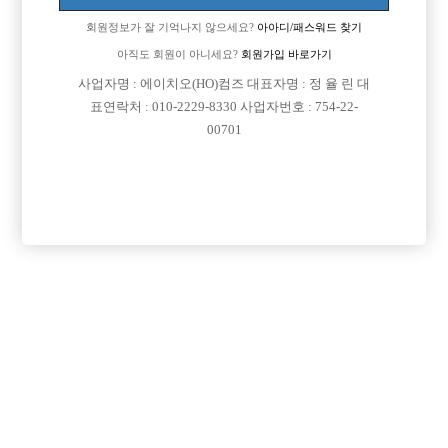
회원정보가 잘 기억나지 않으세요?
아아디/패스워드 찾기
아직도 회원이 아니세요?
회원가입 바로가기

면접지역
경기-부천시
사업자명 : 에이치오(HO)컴즈 대표자명 : 정 율 린 대
표연락처 : 010-2229-8330 사업자번호 : 754-22-

주소
경기도 부천시 길주로 80 (상동, 로얄타워 205~206
00701
호)

급여
시간 50,000원

모집연령
20세 ~ 35세

담당자1
여태영 실장
010-7370-1947

카카오톡
yeogreenland

특징
당일지급
초보가능
주말알바
도박금지
목록