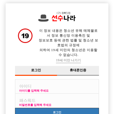

중빠 구인정보
아빠방 구인정보
웨이터 구인정보
전체 구인정보
이력서등록
이력서정보
커뮤니티
광고안내
이 정보 내용은 청소년 유해 매체물로
서 정보 통신망 이용촉진 및
정보보호 등에 관한 법률 및 청소년 보
호법의 규정에
의하여 19세 미만의 청소년은 이용할
수 없습니다.
19세 미만 나가기
로그인
휴대폰인증
아이디를 입력해 주세요
부천/인천 뉴페이스에서 선수급구!!!
박스명 :부천/인천 뉴페이스

비밀번호를 입력해 주세요
업소명 :여성시대

로그인