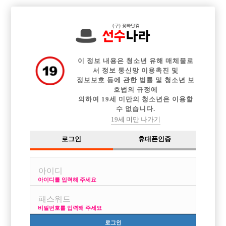

중빠 구인정보
아빠방 구인정보
웨이터 구인정보
전체 구인정보
이력서등록
이력서정보
커뮤니티
광고안내
이 정보 내용은 청소년 유해 매체물로
서 정보 통신망 이용촉진 및
정보보호 등에 관한 법률 및 청소년 보
호법의 규정에
의하여 19세 미만의 청소년은 이용할
수 없습니다.
19세 미만 나가기
로그인
휴대폰인증
아이디를 입력해 주세요
노원 / 강북 1등 콜 누구든지 일할수있습니다!!!
박스명 :홍콩

비밀번호를 입력해 주세요
업소명 :SBS노래바

로그인