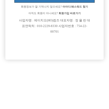
회원정보가 잘 기억나지 않으세요?
아아디/패스워드 찾기
아직도 회원이 아니세요?
회원가입 바로가기

면접지역
서울-노원구
사업자명 : 에이치오(HO)컴즈 대표자명 : 정 율 린 대

주소
서울특별시 노원구 노해로75길 14-18, 2층 (상계동,
표연락처 : 010-2229-8330 사업자번호 : 754-22-
00701
도영빌딩)

급여
시간 50,000원

모집연령
20세 이상 무관

담당자1
이상범 실장
010-2213-4807

담당자2
이상범 실장
010-2382-6148

카카오톡
Hong_kong

특징
당일지급
초보가능
주말알바
외모상관없음
목록