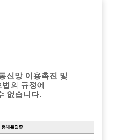
옴므알바
밤알바
회원가입
로그인
광고안내
이력서등록
마이페이지
 통신망 이용촉진 및
호법의 규정에
수 없습니다.
휴대폰인증