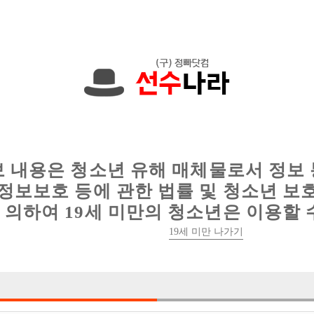
니다. 010-4226-9001 문자하세요!
인
웨이터 구인
이력서 정보
커뮤니티
보 내용은 청소년 유해 매체물로서 정보
정보보호 등에 관한 법률 및 청소년 보
의하여 19세 미만의 청소년은 이용할 
은평 마포 서대문 선수모집!
19세 미만 나가기

박스명 :빠세

업소명 :보물섬