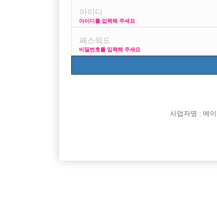

면접지역
아이디를 입력해 주세요

주소

급여
비밀번호를 입력해 주세요

모집연령

담당자

카카오톡

특징
사업자명 : 에이치오