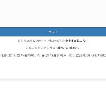
서울-은평구
서울특별시 은평구 응암로13길 2, 지층(응암동)
TC 50,000원
20세 ~ 42세
로그인
고혁진 실장:010-4226-9001
회원정보가 잘 기억나지 않으세요?
아아디/패스워드 찾기
당일지급
초보가능
아직도 회원이 아니세요?
회원가입 바로가기
(HO)컴즈 대표자명 : 정 율 린 대표연락처 : 010-2229-8330 사업자번호 : 
목록