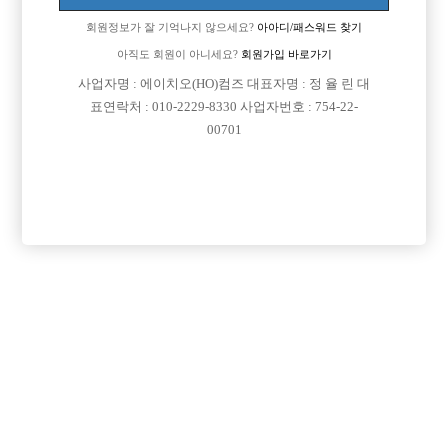
회원정보가 잘 기억나지 않으세요?
아아디/패스워드 찾기
아직도 회원이 아니세요?
회원가입 바로가기

면접지역
경기-파주시
사업자명 : 에이치오(HO)컴즈 대표자명 : 정 율 린 대
표연락처 : 010-2229-8330 사업자번호 : 754-22-

주소
경기도 파주시 소리천로 25, 521호, 522호
00701

급여
TC 50,000원

모집연령
20세 이상 무관

담당자1
강전영 실장
010-4647-4991

카카오톡

특징
당일지급
초보가능
주말알바
외모상관없음
목록