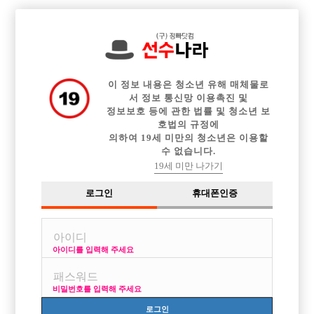

중빠 구인정보
아빠방 구인정보
웨이터 구인정보
전체 구인정보
이력서등록
이력서정보
커뮤니티
광고안내
이 정보 내용은 청소년 유해 매체물로
서 정보 통신망 이용촉진 및
정보보호 등에 관한 법률 및 청소년 보
호법의 규정에
의하여 19세 미만의 청소년은 이용할
수 없습니다.
19세 미만 나가기
로그인
휴대폰인증
아이디를 입력해 주세요
안녕하세요 파주 하이브 입니다
박스명 :HYBE

비밀번호를 입력해 주세요
업소명 :부킹노래클럽

로그인