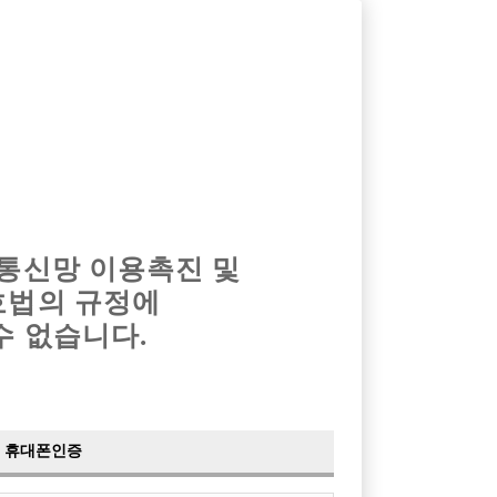
옴므알바
밤알바
회원가입
로그인
광고안내
이력서등록
마이페이지
 통신망 이용촉진 및
호법의 규정에
수 없습니다.
당일TC
스트
래클럽
휴대폰인증