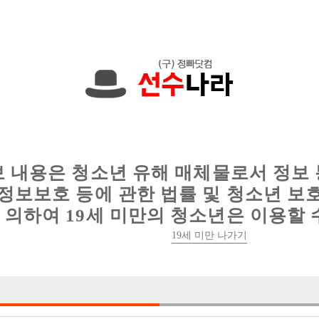
0,000원입니다. 010-2765-7974 문자하세
인
웨이터 구인
이력서 정보
커뮤니티
보 내용은 청소년 유해 매체물로서 정보
정보보호 등에 관한 법률 및 청소년 보
의하여 19세 미만의 청소년은 이용할 
♥20대 핵미녀 손님 위주♥ 콜 30개 이상, 
19세 미만 나가기

박스명 :인천 퍼

업소명 :싸이 노