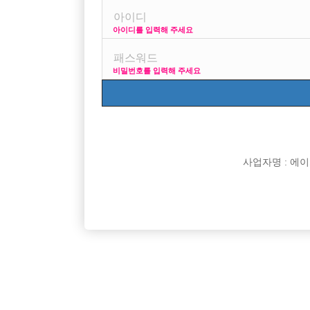

면접지역
아이디를 입력해 주세요

주소

급여
비밀번호를 입력해 주세요

모집연령

담당자

카카오톡

특징
사업자명 : 에이치오