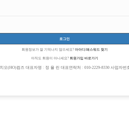
인천-미추홀구
인천광역시 미추홀구 미추홀대로734번길 36(주안동)
시간 50,000원
20세 ~ 35세
로그인
김지호 실장:010-2765-7974
회원정보가 잘 기억나지 않으세요?
아아디/패스워드 찾기
juanfirst
아직도 회원이 아니세요?
회원가입 바로가기
당일지급
초보가능
주말알바
도박금지
학생가능
(HO)컴즈 대표자명 : 정 율 린 대표연락처 : 010-2229-8330 사업자번호 : 
목록