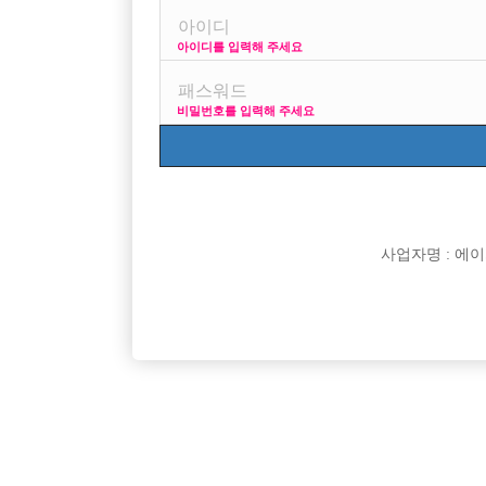

면접지역
아이디를 입력해 주세요

주소

급여
비밀번호를 입력해 주세요

모집연령

담당자

카카오톡

특징
사업자명 : 에이치오