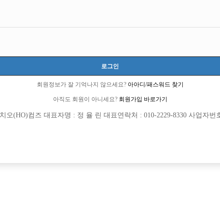
인천-미추홀구
인천광역시 미추홀구 석바위로 119 (주안동)
시간 50,000원
20세 ~ 35세
로그인
장동우 실장:010-8462-0425
장동우 실장:010-3700-6658
회원정보가 잘 기억나지 않으세요?
아아디/패스워드 찾기
zzmmm0
아직도 회원이 아니세요?
회원가입 바로가기
당일지급
초보가능
주말알바
도박금지
학생가능
(HO)컴즈 대표자명 : 정 율 린 대표연락처 : 010-2229-8330 사업자번호 : 
목록