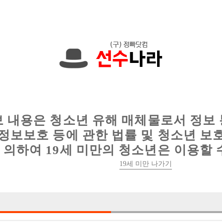
000원입니다. 010-8462-0425 문자하세요!
인
웨이터 구인
이력서 정보
커뮤니티
보 내용은 청소년 유해 매체물로서 정보
정보보호 등에 관한 법률 및 청소년 보
의하여 19세 미만의 청소년은 이용할 
인천 주안박스 레어 에서 함께 일할 친구들 
19세 미만 나가기

박스명 :인천 레

업소명 :우림노