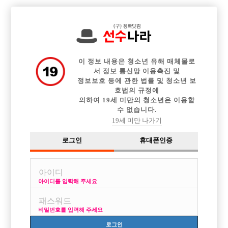

중빠 구인정보
아빠방 구인정보
웨이터 구인정보
전체 구인정보
이력서등록
이력서정보
커뮤니티
광고안내
이 정보 내용은 청소년 유해 매체물로
서 정보 통신망 이용촉진 및
정보보호 등에 관한 법률 및 청소년 보
호법의 규정에
의하여 19세 미만의 청소년은 이용할
수 없습니다.
19세 미만 나가기
로그인
휴대폰인증
아이디를 입력해 주세요
부산 더킹에서 돈 벌어갈 선수를 찾습니다.
박스명 :부산 더킹

비밀번호를 입력해 주세요
업소명 :아우디

로그인