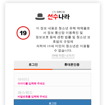

중빠 구인정보
아빠방 구인정보
웨이터 구인정보
전체 구인정보
이력서등록
이력서정보
커뮤니티
광고안내
이 정보 내용은 청소년 유해 매체물로
서 정보 통신망 이용촉진 및
정보보호 등에 관한 법률 및 청소년 보
호법의 규정에
의하여 19세 미만의 청소년은 이용할
수 없습니다.
19세 미만 나가기
로그인
휴대폰인증
아이디를 입력해 주세요
진정한호빠 부천정빠 부천 인천 서울 선수모집
박스명 :부천인천정빠

비밀번호를 입력해 주세요
업소명 :여성시대

로그인