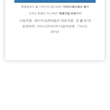
회원정보가 잘 기억나지 않으세요?
아아디/패스워드 찾기
아직도 회원이 아니세요?
회원가입 바로가기

면접지역
경기-부천시
사업자명 : 에이치오(HO)컴즈 대표자명 : 정 율 린 대
표연락처 : 010-2229-8330 사업자번호 : 754-22-

주소
경기도 부천시 길주로 80, 205호~206호(상동, 로얄
00701
타워)

급여
시간 50,000원

모집연령
24세 ~ 37세

담당자1
이진우 실장
010-3852-6419

카카오톡

특징
당일지급
초보가능
주말알바
학생가능
목록