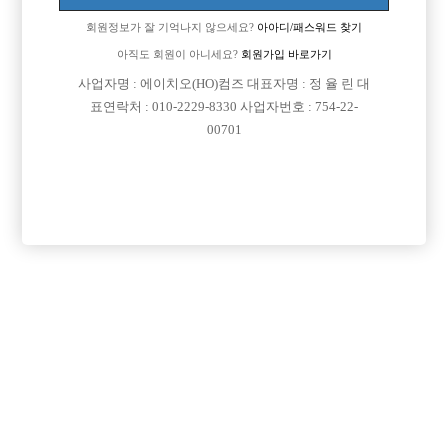
업소명 :제이제이멤버쉽클럽

회원정보가 잘 기억나지 않으세요?
아아디/패스워드 찾기
아직도 회원이 아니세요?
회원가입 바로가기
사업자명 : 에이치오(HO)컴즈 대표자명 : 정 율 린 대

면접지역
경기-구리시
표연락처 : 010-2229-8330 사업자번호 : 754-22-
00701

주소
경기도 구리시 체육관로 158 (수택동,지층)

급여
TC 50,000원

모집연령
25세 ~ 42세

담당자1
신지우 실장
010-4536-3224

카카오톡

특징
당일지급
초보가능
주말알바
도박금지
학생가능
외모상관없음
목록