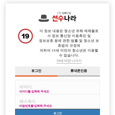

중빠 구인정보
아빠방 구인정보
웨이터 구인정보
전체 구인정보
이력서등록
이력서정보
커뮤니티
광고안내
이 정보 내용은 청소년 유해 매체물로
서 정보 통신망 이용촉진 및
정보보호 등에 관한 법률 및 청소년 보
호법의 규정에
의하여 19세 미만의 청소년은 이용할
수 없습니다.
19세 미만 나가기
로그인
휴대폰인증
아이디를 입력해 주세요
구리,남양주,서울근교 박스 "JJ" 제이제이 에서 선수분들
모집합니다 !!
비밀번호를 입력해 주세요
박스명 :JJ제이제이

로그인