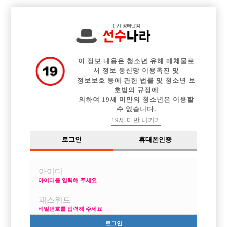

중빠 구인정보
아빠방 구인정보
웨이터 구인정보
전체 구인정보
이력서등록
이력서정보
커뮤니티
광고안내
이 정보 내용은 청소년 유해 매체물로
서 정보 통신망 이용촉진 및
정보보호 등에 관한 법률 및 청소년 보
호법의 규정에
의하여 19세 미만의 청소년은 이용할
수 없습니다.
19세 미만 나가기
로그인
휴대폰인증
아이디를 입력해 주세요
부평 선수개리 선수 모집 합니다!!!
박스명 :선수개리

비밀번호를 입력해 주세요
업소명 :라운딩 노래클럽

로그인