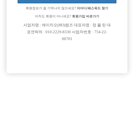
회원정보가 잘 기억나지 않으세요?
아아디/패스워드 찾기
아직도 회원이 아니세요?
회원가입 바로가기

면접지역
인천-부평구
사업자명 : 에이치오(HO)컴즈 대표자명 : 정 율 린 대

주소
인천광역시 부평구 대정로 72, 3층 일부
표연락처 : 010-2229-8330 사업자번호 : 754-22-
00701

급여
TC 50,000원

모집연령
20세 ~ 35세

담당자1
이호성 실장
010-5622-9995

카카오톡
hosung1995

특징
선불가능
당일지급
초보가능
도박금지
학생가능
외모상관없음
목록