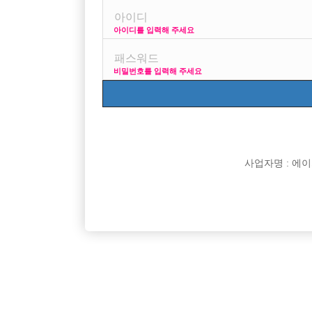

면접지역
아이디를 입력해 주세요

주소

급여
비밀번호를 입력해 주세요

모집연령

담당자

카카오톡

특징
사업자명 : 에이치오