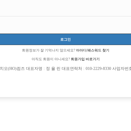
인천-미추홀구
인천광역시 미추홀구 미추홀대로734번길 36(주안동)
TC 40,000원
20세 이상 무관
로그인
김지호 실장:010-2765-7974
회원정보가 잘 기억나지 않으세요?
아아디/패스워드 찾기
juanfirst
아직도 회원이 아니세요?
회원가입 바로가기
당일지급
숙식제공
초보가능
주말알바
도박금지
학생가능
외모상관없음
(HO)컴즈 대표자명 : 정 율 린 대표연락처 : 010-2229-8330 사업자번호 : 
목록