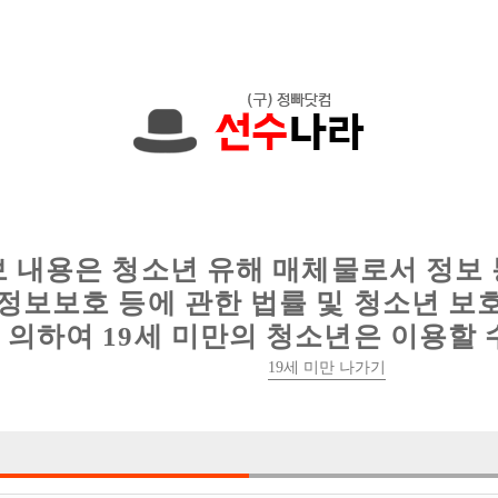
,000원입니다. 010-2765-7974 문자하세요!
인
웨이터 구인
이력서 정보
커뮤니티
보 내용은 청소년 유해 매체물로서 정보
정보보호 등에 관한 법률 및 청소년 보
의하여 19세 미만의 청소년은 이용할 
콜 50개 이상 / 당일지급 / 출퇴근시간
19세 미만 나가기

박스명 :인천 퍼

업소명 :싸이 노