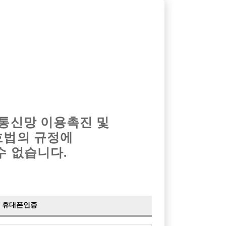
옴므알바
밤알바
회원가입
로그인
광고안내
이력서등록
마이페이지
 통신망 이용촉진 및
호법의 규정에
수 없습니다.
 협의
스트
래클럽
휴대폰인증