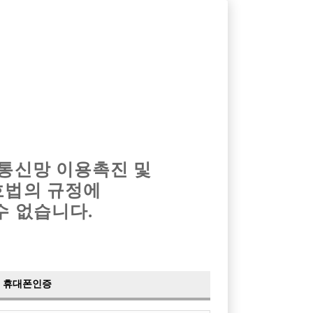
옴므알바
밤알바
회원가입
로그인
광고안내
이력서등록
마이페이지
 통신망 이용촉진 및
호법의 규정에
수 없습니다.
여자 손님 독점
싸롱
휴대폰인증