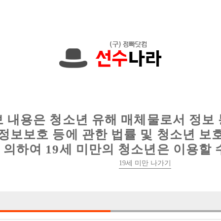
000원입니다. 010-2110-1722 문자하세요!
인
웨이터 구인
이력서 정보
커뮤니티
보 내용은 청소년 유해 매체물로서 정보
정보보호 등에 관한 법률 및 청소년 보
의하여 19세 미만의 청소년은 이용할 
[중빠] <24시 종로 호빠 단독 콜1위 [ 대가 ] 
19세 미만 나가기

박스명 :히트맨

업소명 :대가 룸