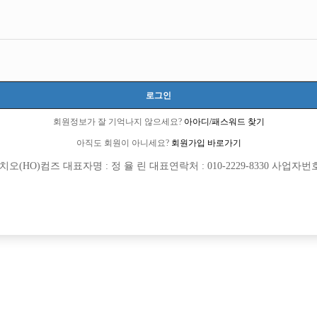
서울-종로구
서울특별시 종로구 돈화문로9길 40 (낙원동, (지하1층))
월급 15,000,000원
20세 ~ 35세
로그인
박원철 실장:010-2110-1722
회원정보가 잘 기억나지 않으세요?
아아디/패스워드 찾기
kk8159
아직도 회원이 아니세요?
회원가입 바로가기
(HO)컴즈 대표자명 : 정 율 린 대표연락처 : 010-2229-8330 사업자번호 : 
목록