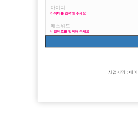

면접지역
아이디를 입력해 주세요

주소

급여
비밀번호를 입력해 주세요

모집연령

담당자

카카오톡

특징
사업자명 : 에이치오