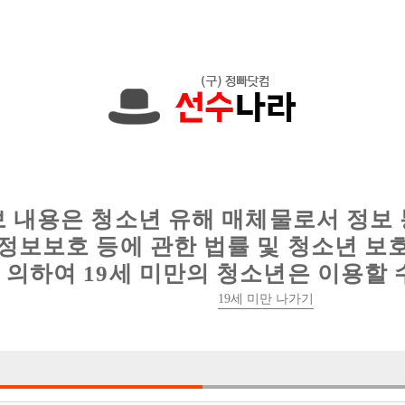
000,000원입니다. 010-3243-2034 문자하세
인
웨이터 구인
이력서 정보
커뮤니티
보 내용은 청소년 유해 매체물로서 정보
정보보호 등에 관한 법률 및 청소년 보
의하여 19세 미만의 청소년은 이용할 
[중빠]종로 선수모집! 유튜버 동준사장TV 사장
19세 미만 나가기

박스명 :동준사장

업소명 :테라(TER