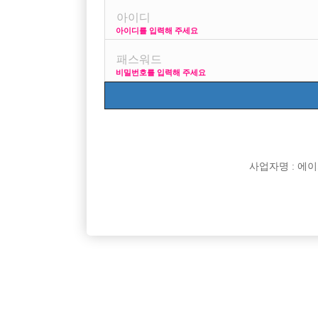

면접지역
아이디를 입력해 주세요

주소

급여
비밀번호를 입력해 주세요

모집연령

담당자

카카오톡

특징
사업자명 : 에이치오