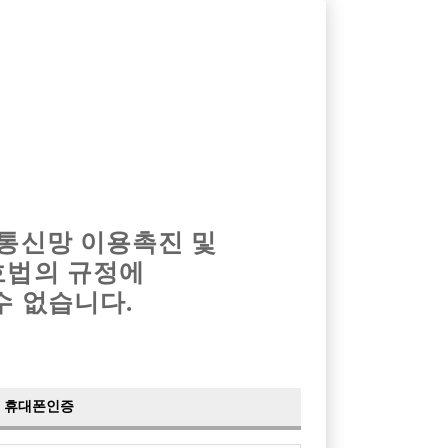
옴므알바
밤알바
회원가입
로그인
광고안내
이력서등록
마이페이지
 통신망 이용촉진 및
호법의 규정에
수 없습니다.
 직접 운영!
TV
A)
휴대폰인증