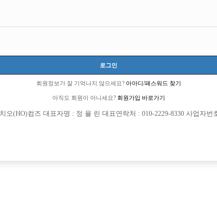
서울-종로구
서울특별시 종로구 돈화문로11길 30, 2층 201호(낙원동, 송도빌딩)
월급 15,000,000원
20세 ~ 45세
로그인
동준 사장(김동균):010-3243-2034
회원정보가 잘 기억나지 않으세요?
아아디/패스워드 찾기
아직도 회원이 아니세요?
회원가입 바로가기
당일지급
숙식제공
초보가능
주말알바
학생가능
외모상관없음
(HO)컴즈 대표자명 : 정 율 린 대표연락처 : 010-2229-8330 사업자번호 : 
목록